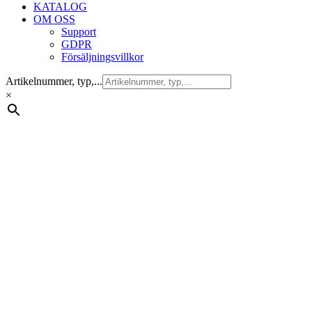
KATALOG
OM OSS
Support
GDPR
Försäljningsvillkor
Artikelnummer, typ,...
×