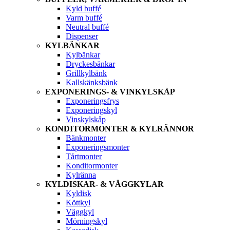
Kyld buffé
Varm buffé
Neutral buffé
Dispenser
KYLBÄNKAR
Kylbänkar
Dryckesbänkar
Grillkylbänk
Kallskänksbänk
EXPONERINGS- & VINKYLSKÅP
Exponeringsfrys
Exponeringskyl
Vinskylskåp
KONDITORMONTER & KYLRÄNNOR
Bänkmonter
Exponeringsmonter
Tårtmonter
Konditormonter
Kylränna
KYLDISKAR- & VÄGGKYLAR
Kyldisk
Köttkyl
Väggkyl
Mörningskyl