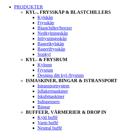
PRODUKTER
KYL-, FRYSSKÅP & BLASTCHILLERS
Kylskåp
Frysskåp
Blastchiller/freezer
Nedkylningskåp
Infrysningsskåp
Bagerikylskåp
Bagerifrysskåp
Sopkyl
KYL- & FRYSRUM
Kylrum
Frysrum
Designa ditt kyl-/frysrum
ISMASKINER, BINGAR & ISTRANSPORT
Istransportsystem
Isflakermaskiner
Iskubmaskiner
Isdispensers
Bingar
BUFFEER, VÄRMERIER & DROP IN
Kyld buffé
Varm buffé
Neutral buffé