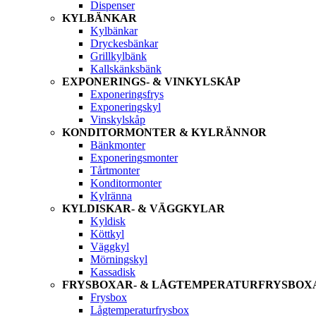
Dispenser
KYLBÄNKAR
Kylbänkar
Dryckesbänkar
Grillkylbänk
Kallskänksbänk
EXPONERINGS- & VINKYLSKÅP
Exponeringsfrys
Exponeringskyl
Vinskylskåp
KONDITORMONTER & KYLRÄNNOR
Bänkmonter
Exponeringsmonter
Tårtmonter
Konditormonter
Kylränna
KYLDISKAR- & VÄGGKYLAR
Kyldisk
Köttkyl
Väggkyl
Mörningskyl
Kassadisk
FRYSBOXAR- & LÅGTEMPERATURFRYSBOX
Frysbox
Lågtemperaturfrysbox