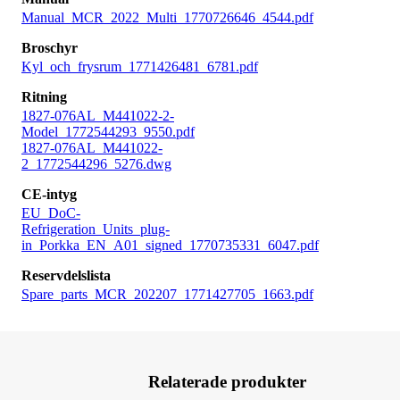
Manual_MCR_2022_Multi_1770726646_4544.pdf
Broschyr
Kyl_och_frysrum_1771426481_6781.pdf
Ritning
1827-076AL_M441022-2-
Model_1772544293_9550.pdf
1827-076AL_M441022-
2_1772544296_5276.dwg
CE-intyg
EU_DoC-
Refrigeration_Units_plug-
in_Porkka_EN_A01_signed_1770735331_6047.pdf
Reservdelslista
Spare_parts_MCR_202207_1771427705_1663.pdf
Relaterade produkter