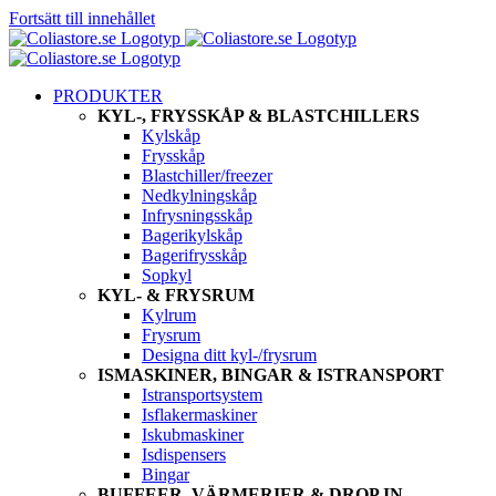
Fortsätt till innehållet
PRODUKTER
KYL-, FRYSSKÅP & BLASTCHILLERS
Kylskåp
Frysskåp
Blastchiller/freezer
Nedkylningskåp
Infrysningsskåp
Bagerikylskåp
Bagerifrysskåp
Sopkyl
KYL- & FRYSRUM
Kylrum
Frysrum
Designa ditt kyl-/frysrum
ISMASKINER, BINGAR & ISTRANSPORT
Istransportsystem
Isflakermaskiner
Iskubmaskiner
Isdispensers
Bingar
BUFFEER, VÄRMERIER & DROP IN