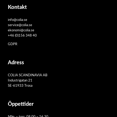
Kontakt
info@colia.se
service@colia.se
ekonomi@colia.se
+46 (0)156 348 40
GDPR
Adress
COLIA SCANDINAVIA AB
Industrigatan 21
SE-61933 Trosa
Öppettider
Mån. – tors. 08.00 – 16.30