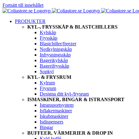
Fortsätt till innehållet
PRODUKTER
KYL-, FRYSSKÅP & BLASTCHILLERS
Kylskåp
Frysskåp
Blastchiller/freezer
Nedkylningskåp
Infrysningsskåp
Bagerikylskåp
Bagerifrysskåp
Sopkyl
KYL- & FRYSRUM
Kylrum
Frysrum
Designa ditt kyl-/frysrum
ISMASKINER, BINGAR & ISTRANSPORT
Istransportsystem
Isflakermaskiner
Iskubmaskiner
Isdispensers
Bingar
BUFFEER, VÄRMERIER & DROP IN
Kyld buffé