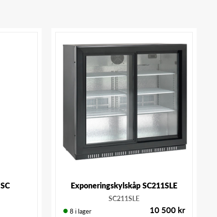
 SC
Exponeringskylskåp SC211SLE
SC211SLE
10 500
kr
8 i lager