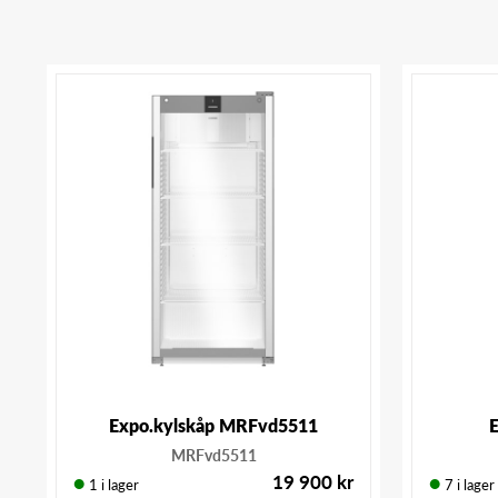
Expo.kylskåp MRFvd5511
E
MRFvd5511
19 900
kr
1 i lager
7 i lager