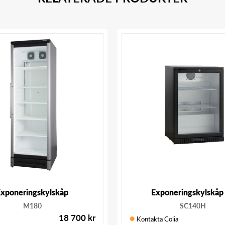
xponeringskylskåp
Exponeringskylskåp
M180
SC140H
18 700
kr
Kontakta Colia