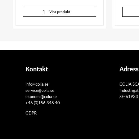
Visa produkt
Kontakt
Adress
info@colia.se
COLIA SC
service@colia.se
Industriga
ekonomi@colia.se
SE-61933 
+46 (0)156 348 40
GDPR