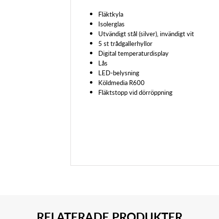
Fläktkyla
Isolerglas
Utvändigt stål (silver), invändigt vit
5 st trådgallerhyllor
Digital temperaturdisplay
Lås
LED-belysning
Köldmedia R600
Fläktstopp vid dörröppning
RELATERADE PRODUKTER