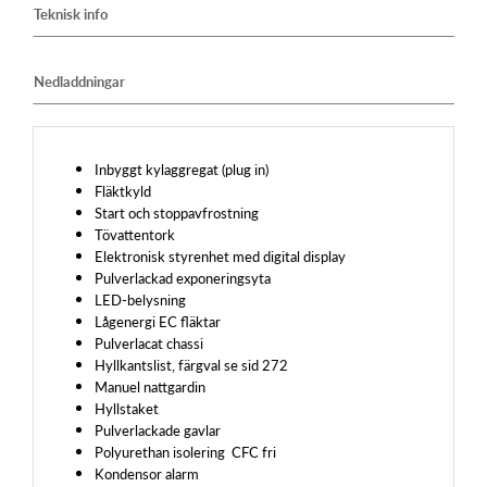
Teknisk info
Nedladdningar
Inbyggt kylaggregat (plug in)
Fläktkyld
Start och stoppavfrostning
Tövattentork
Elektronisk styrenhet med digital display
Pulverlackad exponeringsyta
LED-belysning
Lågenergi EC fläktar
Pulverlacat chassi
Hyllkantslist, färgval se sid 272
Manuel nattgardin
Hyllstaket
Pulverlackade gavlar
Polyurethan isolering CFC fri
Kondensor alarm