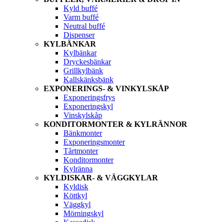
Kyld buffé
Varm buffé
Neutral buffé
Dispenser
KYLBÄNKAR
Kylbänkar
Dryckesbänkar
Grillkylbänk
Kallskänksbänk
EXPONERINGS- & VINKYLSKÅP
Exponeringsfrys
Exponeringskyl
Vinskylskåp
KONDITORMONTER & KYLRÄNNOR
Bänkmonter
Exponeringsmonter
Tårtmonter
Konditormonter
Kylränna
KYLDISKAR- & VÄGGKYLAR
Kyldisk
Köttkyl
Väggkyl
Mörningskyl