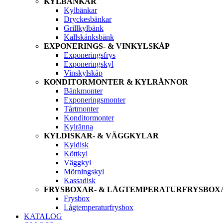
KYLBÄNKAR
Kylbänkar
Dryckesbänkar
Grillkylbänk
Kallskänksbänk
EXPONERINGS- & VINKYLSKÅP
Exponeringsfrys
Exponeringskyl
Vinskylskåp
KONDITORMONTER & KYLRÄNNOR
Bänkmonter
Exponeringsmonter
Tårtmonter
Konditormonter
Kylränna
KYLDISKAR- & VÄGGKYLAR
Kyldisk
Köttkyl
Väggkyl
Mörningskyl
Kassadisk
FRYSBOXAR- & LÅGTEMPERATURFRYSBOX
Frysbox
Lågtemperaturfrysbox
KATALOG