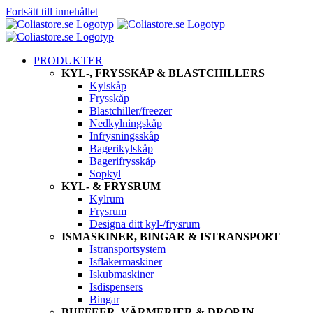
Fortsätt till innehållet
PRODUKTER
KYL-, FRYSSKÅP & BLASTCHILLERS
Kylskåp
Frysskåp
Blastchiller/freezer
Nedkylningskåp
Infrysningsskåp
Bagerikylskåp
Bagerifrysskåp
Sopkyl
KYL- & FRYSRUM
Kylrum
Frysrum
Designa ditt kyl-/frysrum
ISMASKINER, BINGAR & ISTRANSPORT
Istransportsystem
Isflakermaskiner
Iskubmaskiner
Isdispensers
Bingar
BUFFEER, VÄRMERIER & DROP IN