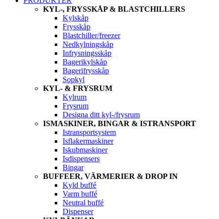
PRODUKTER
KYL-, FRYSSKÅP & BLASTCHILLERS
Kylskåp
Frysskåp
Blastchiller/freezer
Nedkylningskåp
Infrysningsskåp
Bagerikylskåp
Bagerifrysskåp
Sopkyl
KYL- & FRYSRUM
Kylrum
Frysrum
Designa ditt kyl-/frysrum
ISMASKINER, BINGAR & ISTRANSPORT
Istransportsystem
Isflakermaskiner
Iskubmaskiner
Isdispensers
Bingar
BUFFEER, VÄRMERIER & DROP IN
Kyld buffé
Varm buffé
Neutral buffé
Dispenser