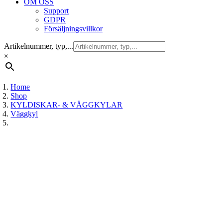
OM OSS
Support
GDPR
Försäljningsvillkor
Artikelnummer, typ,...
×
Home
Shop
KYLDISKAR- & VÄGGKYLAR
Väggkyl