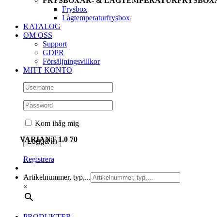
FRYSBOXAR- & LÅGTEMPERATURFRYSBOX
Frysbox
Lågtemperaturfrysbox
KATALOG
OM OSS
Support
GDPR
Försäljningsvillkor
MITT KONTO
Kom ihåg mig
VARIANT 1.0 70
Registrera
Artikelnummer, typ,...
×
PRODUKTER