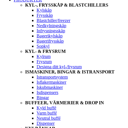
KYL-, FRYSSKÅP & BLASTCHILLERS
Kylskåp
Frysskåp
Blastchiller/freezer
Nedkylningskåp
Infrysningsskåp
Bagerikylskåp
Bagerifrysskåp
Sopkyl
KYL- & FRYSRUM
Kylrum
Frysrum
Designa ditt kyl-/frysrum
ISMASKINER, BINGAR & ISTRANSPORT
Istransportsystem
Isflakermaskiner
Iskubmaskiner
Isdispensers
Bingar
BUFFEER, VÄRMERIER & DROP IN
Kyld buffé
Varm buffé
Neutral buffé
Dispenser