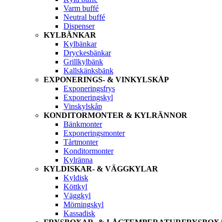
Varm buffé
Neutral buffé
Dispenser
KYLBÄNKAR
Kylbänkar
Dryckesbänkar
Grillkylbänk
Kallskänksbänk
EXPONERINGS- & VINKYLSKÅP
Exponeringsfrys
Exponeringskyl
Vinskylskåp
KONDITORMONTER & KYLRÄNNOR
Bänkmonter
Exponeringsmonter
Tårtmonter
Konditormonter
Kylränna
KYLDISKAR- & VÄGGKYLAR
Kyldisk
Köttkyl
Väggkyl
Mörningskyl
Kassadisk