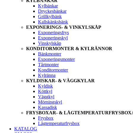
KYLBÄNKAR
Kylbänkar
Dryckesbänkar
Grillkylbänk
Kallskänksbänk
EXPONERINGS- & VINKYLSKÅP
Exponeringsfrys
Exponeringskyl
Vinskylskåp
KONDITORMONTER & KYLRÄNNOR
Bänkmonter
Exponeringsmonter
Tårtmonter
Konditormonter
Kylränna
KYLDISKAR- & VÄGGKYLAR
Kyldisk
Köttkyl
Väggkyl
Mörningskyl
Kassadisk
FRYSBOXAR- & LÅGTEMPERATURFRYSBOX
Frysbox
Lågtemperaturfrysbox
KATALOG