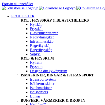
Fortsätt till innehållet
PRODUKTER
KYL-, FRYSSKÅP & BLASTCHILLERS
Kylskåp
Frysskåp
Blastchiller/freezer
Nedkylningskåp
Infrysningsskåp
Bagerikylskåp
Bagerifrysskåp
Sopkyl
KYL- & FRYSRUM
Kylrum
Frysrum
Designa ditt kyl-/frysrum
ISMASKINER, BINGAR & ISTRANSPORT
Istransportsystem
Isflakermaskiner
Iskubmaskiner
Isdispensers
Bingar
BUFFEER, VÄRMERIER & DROP IN
Kyld buffé