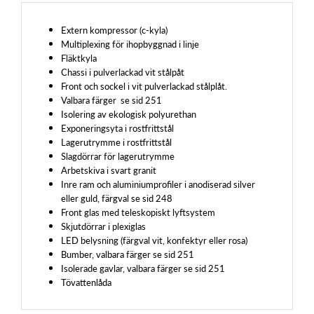
Extern kompressor (c-kyla)
Multiplexing för ihopbyggnad i linje
Fläktkyla
Chassi i pulverlackad vit stålpåt
Front och sockel i vit pulverlackad stålplåt.
Valbara färger se sid 251
Isolering av ekologisk polyurethan
Exponeringsyta i rostfrittstål
Lagerutrymme i rostfrittstål
Slagdörrar för lagerutrymme
Arbetskiva i svart granit
Inre ram och aluminiumprofiler i anodiserad silver
eller guld, färgval se sid 248
Front glas med teleskopiskt lyftsystem
Skjutdörrar i plexiglas
LED belysning (färgval vit, konfektyr eller rosa)
Bumber, valbara färger se sid 251
Isolerade gavlar, valbara färger se sid 251
Tövattenlåda