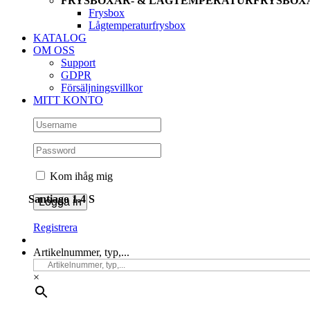
FRYSBOXAR- & LÅGTEMPERATURFRYSBOX
Frysbox
Lågtemperaturfrysbox
KATALOG
OM OSS
Support
GDPR
Försäljningsvillkor
MITT KONTO
Kom ihåg mig
Santiago 1.4 S
Registrera
Artikelnummer, typ,...
×