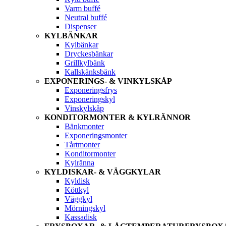
Varm buffé
Neutral buffé
Dispenser
KYLBÄNKAR
Kylbänkar
Dryckesbänkar
Grillkylbänk
Kallskänksbänk
EXPONERINGS- & VINKYLSKÅP
Exponeringsfrys
Exponeringskyl
Vinskylskåp
KONDITORMONTER & KYLRÄNNOR
Bänkmonter
Exponeringsmonter
Tårtmonter
Konditormonter
Kylränna
KYLDISKAR- & VÄGGKYLAR
Kyldisk
Köttkyl
Väggkyl
Mörningskyl
Kassadisk