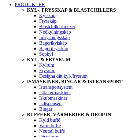
PRODUKTER
KYL-, FRYSSKÅP & BLASTCHILLERS
Kylskåp
Frysskåp
Blastchiller/freezer
Nedkylningskåp
Infrysningsskåp
Bagerikylskåp
Bagerifrysskåp
Sopkyl
KYL- & FRYSRUM
Kylrum
Frysrum
Designa ditt kyl-/frysrum
ISMASKINER, BINGAR & ISTRANSPORT
Istransportsystem
Isflakermaskiner
Iskubmaskiner
Isdispensers
Bingar
BUFFEER, VÄRMERIER & DROP IN
Kyld buffé
Varm buffé
Neutral buffé
Dispenser