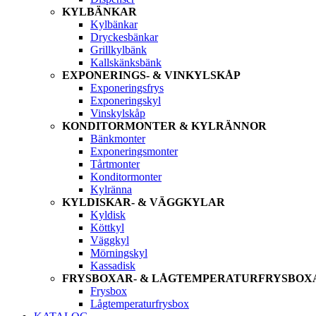
KYLBÄNKAR
Kylbänkar
Dryckesbänkar
Grillkylbänk
Kallskänksbänk
EXPONERINGS- & VINKYLSKÅP
Exponeringsfrys
Exponeringskyl
Vinskylskåp
KONDITORMONTER & KYLRÄNNOR
Bänkmonter
Exponeringsmonter
Tårtmonter
Konditormonter
Kylränna
KYLDISKAR- & VÄGGKYLAR
Kyldisk
Köttkyl
Väggkyl
Mörningskyl
Kassadisk
FRYSBOXAR- & LÅGTEMPERATURFRYSBOX
Frysbox
Lågtemperaturfrysbox