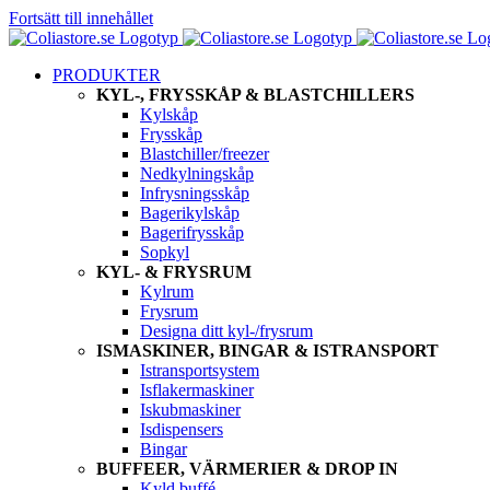
Fortsätt till innehållet
PRODUKTER
KYL-, FRYSSKÅP & BLASTCHILLERS
Kylskåp
Frysskåp
Blastchiller/freezer
Nedkylningskåp
Infrysningsskåp
Bagerikylskåp
Bagerifrysskåp
Sopkyl
KYL- & FRYSRUM
Kylrum
Frysrum
Designa ditt kyl-/frysrum
ISMASKINER, BINGAR & ISTRANSPORT
Istransportsystem
Isflakermaskiner
Iskubmaskiner
Isdispensers
Bingar
BUFFEER, VÄRMERIER & DROP IN
Kyld buffé