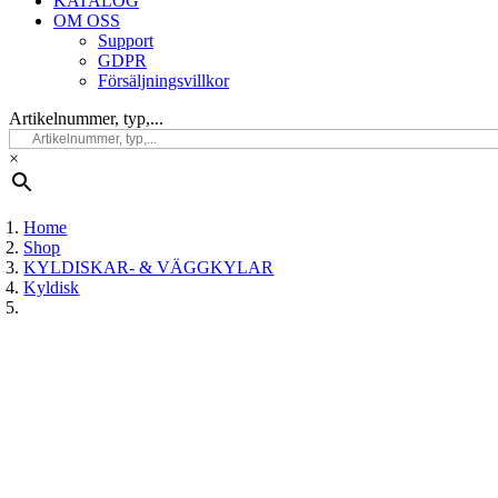
KATALOG
OM OSS
Support
GDPR
Försäljningsvillkor
Artikelnummer, typ,...
×
Home
Shop
KYLDISKAR- & VÄGGKYLAR
Kyldisk