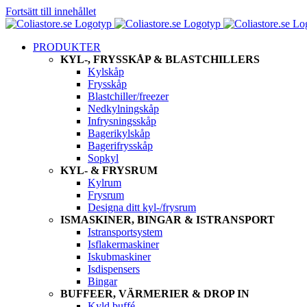
Fortsätt till innehållet
PRODUKTER
KYL-, FRYSSKÅP & BLASTCHILLERS
Kylskåp
Frysskåp
Blastchiller/freezer
Nedkylningskåp
Infrysningsskåp
Bagerikylskåp
Bagerifrysskåp
Sopkyl
KYL- & FRYSRUM
Kylrum
Frysrum
Designa ditt kyl-/frysrum
ISMASKINER, BINGAR & ISTRANSPORT
Istransportsystem
Isflakermaskiner
Iskubmaskiner
Isdispensers
Bingar
BUFFEER, VÄRMERIER & DROP IN
Kyld buffé