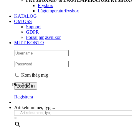
FRYSBOXAR- & LÅGTEMPERATURFRYSBOX
Frysbox
Lågtemperaturfrysbox
KATALOG
OM OSS
Support
GDPR
Försäljningsvillkor
MITT KONTO
Kom ihåg mig
Pico 1.62
Registrera
Artikelnummer, typ,...
×