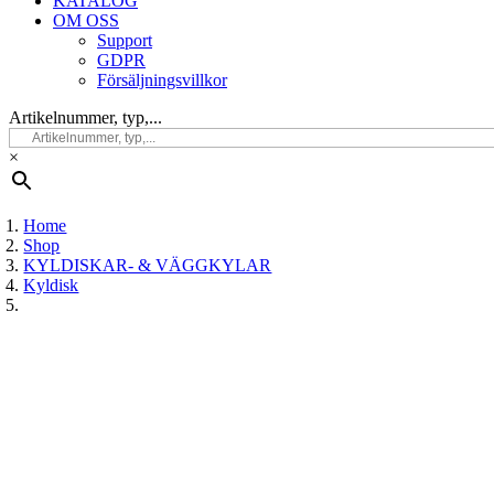
KATALOG
OM OSS
Support
GDPR
Försäljningsvillkor
Artikelnummer, typ,...
×
Home
Shop
KYLDISKAR- & VÄGGKYLAR
Kyldisk