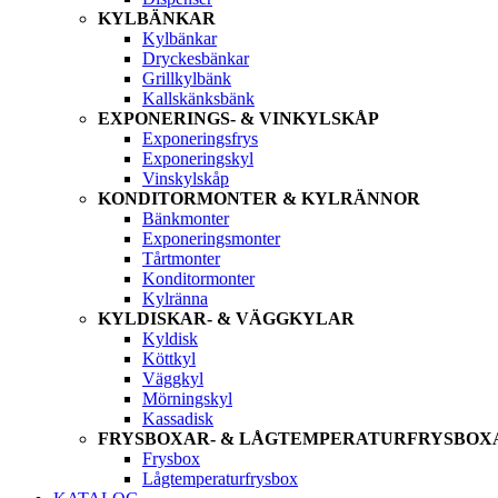
KYLBÄNKAR
Kylbänkar
Dryckesbänkar
Grillkylbänk
Kallskänksbänk
EXPONERINGS- & VINKYLSKÅP
Exponeringsfrys
Exponeringskyl
Vinskylskåp
KONDITORMONTER & KYLRÄNNOR
Bänkmonter
Exponeringsmonter
Tårtmonter
Konditormonter
Kylränna
KYLDISKAR- & VÄGGKYLAR
Kyldisk
Köttkyl
Väggkyl
Mörningskyl
Kassadisk
FRYSBOXAR- & LÅGTEMPERATURFRYSBOX
Frysbox
Lågtemperaturfrysbox