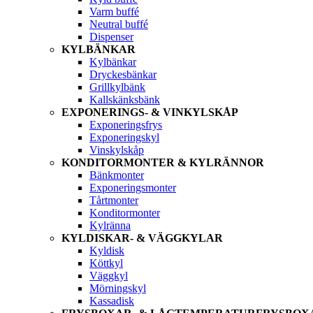
Varm buffé
Neutral buffé
Dispenser
KYLBÄNKAR
Kylbänkar
Dryckesbänkar
Grillkylbänk
Kallskänksbänk
EXPONERINGS- & VINKYLSKÅP
Exponeringsfrys
Exponeringskyl
Vinskylskåp
KONDITORMONTER & KYLRÄNNOR
Bänkmonter
Exponeringsmonter
Tårtmonter
Konditormonter
Kylränna
KYLDISKAR- & VÄGGKYLAR
Kyldisk
Köttkyl
Väggkyl
Mörningskyl
Kassadisk