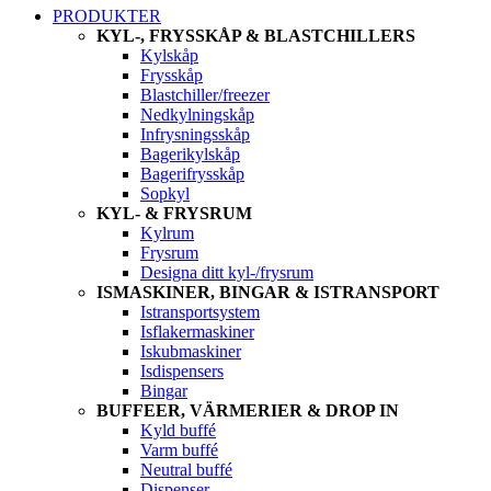
PRODUKTER
KYL-, FRYSSKÅP & BLASTCHILLERS
Kylskåp
Frysskåp
Blastchiller/freezer
Nedkylningskåp
Infrysningsskåp
Bagerikylskåp
Bagerifrysskåp
Sopkyl
KYL- & FRYSRUM
Kylrum
Frysrum
Designa ditt kyl-/frysrum
ISMASKINER, BINGAR & ISTRANSPORT
Istransportsystem
Isflakermaskiner
Iskubmaskiner
Isdispensers
Bingar
BUFFEER, VÄRMERIER & DROP IN
Kyld buffé
Varm buffé
Neutral buffé
Dispenser