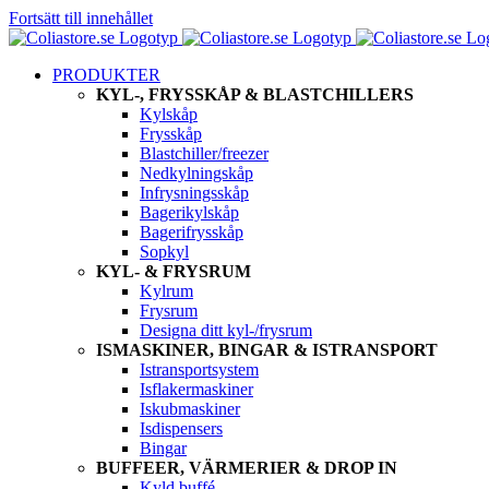
Fortsätt till innehållet
PRODUKTER
KYL-, FRYSSKÅP & BLASTCHILLERS
Kylskåp
Frysskåp
Blastchiller/freezer
Nedkylningskåp
Infrysningsskåp
Bagerikylskåp
Bagerifrysskåp
Sopkyl
KYL- & FRYSRUM
Kylrum
Frysrum
Designa ditt kyl-/frysrum
ISMASKINER, BINGAR & ISTRANSPORT
Istransportsystem
Isflakermaskiner
Iskubmaskiner
Isdispensers
Bingar
BUFFEER, VÄRMERIER & DROP IN
Kyld buffé