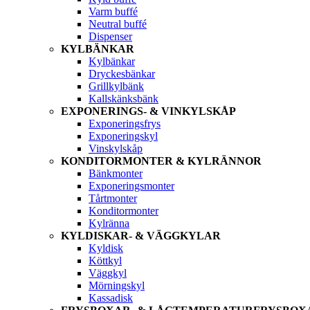
Varm buffé
Neutral buffé
Dispenser
KYLBÄNKAR
Kylbänkar
Dryckesbänkar
Grillkylbänk
Kallskänksbänk
EXPONERINGS- & VINKYLSKÅP
Exponeringsfrys
Exponeringskyl
Vinskylskåp
KONDITORMONTER & KYLRÄNNOR
Bänkmonter
Exponeringsmonter
Tårtmonter
Konditormonter
Kylränna
KYLDISKAR- & VÄGGKYLAR
Kyldisk
Köttkyl
Väggkyl
Mörningskyl
Kassadisk