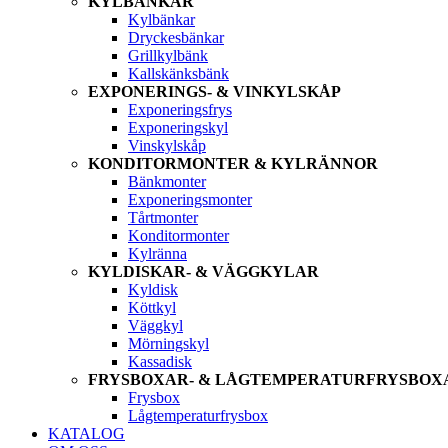
KYLBÄNKAR
Kylbänkar
Dryckesbänkar
Grillkylbänk
Kallskänksbänk
EXPONERINGS- & VINKYLSKÅP
Exponeringsfrys
Exponeringskyl
Vinskylskåp
KONDITORMONTER & KYLRÄNNOR
Bänkmonter
Exponeringsmonter
Tårtmonter
Konditormonter
Kylränna
KYLDISKAR- & VÄGGKYLAR
Kyldisk
Köttkyl
Väggkyl
Mörningskyl
Kassadisk
FRYSBOXAR- & LÅGTEMPERATURFRYSBOX
Frysbox
Lågtemperaturfrysbox
KATALOG