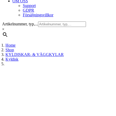
OM OSS
Support
GDPR
Försäljningsvillkor
Artikelnummer, typ,...
×
Home
Shop
KYLDISKAR- & VÄGGKYLAR
Kyldisk