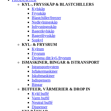
KYL-, FRYSSKÅP & BLASTCHILLERS
Kylskåp
Frysskåp
Blastchiller/freezer
Nedkylningskåp
Infrysningsskåp
Bagerikylskåp
Bagerifrysskåp
Sopkyl
KYL- & FRYSRUM
Kylrum
Frysrum
Designa ditt kyl-/frysrum
ISMASKINER, BINGAR & ISTRANSPORT
Istransportsystem
Isflakermaskiner
Iskubmaskiner
Isdispensers
Bingar
BUFFEER, VÄRMERIER & DROP IN
Kyld buffé
Varm buffé
Neutral buffé
Dispenser