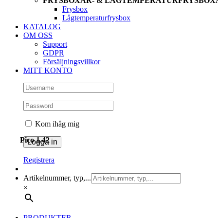
FRYSBOXAR- & LÅGTEMPERATURFRYSBOX
Frysbox
Lågtemperaturfrysbox
KATALOG
OM OSS
Support
GDPR
Försäljningsvillkor
MITT KONTO
Kom ihåg mig
Pico 1.42
Registrera
Artikelnummer, typ,...
×
PRODUKTER