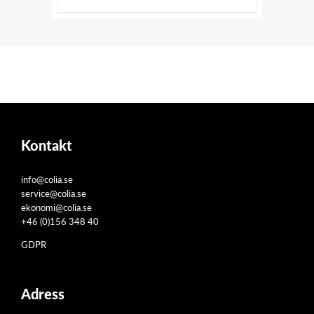
Kontakt
info@colia.se
service@colia.se
ekonomi@colia.se
+46 (0)156 348 40
GDPR
Adress