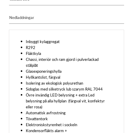
Nedladdningar
Inbyggt kylaggregat
R292
Fläktkyla
Chassi, interiör och ram gjord i pulverlackad
stålplåt
Glasexponeringshylla
Hyllkantslist, färgval
Isolering av ekologisk polyurethan
Sidoglas med silketryck lub szarym RAL 7044
Övre invändig LED belysning + extra Led
belysning på alla hyllplan (färgval vit, konfektyr
eller rosa)
Automatisk avfrostning
Tövattentork
Elektroniskstyrenhet i sockeln
Kondensorfläkts alarm +