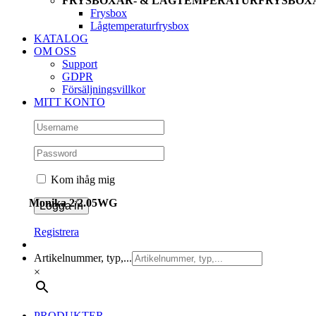
FRYSBOXAR- & LÅGTEMPERATURFRYSBOX
Frysbox
Lågtemperaturfrysbox
KATALOG
OM OSS
Support
GDPR
Försäljningsvillkor
MITT KONTO
Kom ihåg mig
Monika 2/2.05WG
Registrera
Artikelnummer, typ,...
×
PRODUKTER