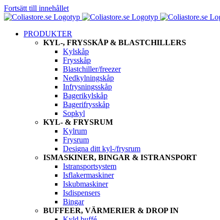
Fortsätt till innehållet
PRODUKTER
KYL-, FRYSSKÅP & BLASTCHILLERS
Kylskåp
Frysskåp
Blastchiller/freezer
Nedkylningskåp
Infrysningsskåp
Bagerikylskåp
Bagerifrysskåp
Sopkyl
KYL- & FRYSRUM
Kylrum
Frysrum
Designa ditt kyl-/frysrum
ISMASKINER, BINGAR & ISTRANSPORT
Istransportsystem
Isflakermaskiner
Iskubmaskiner
Isdispensers
Bingar
BUFFEER, VÄRMERIER & DROP IN
Kyld buffé