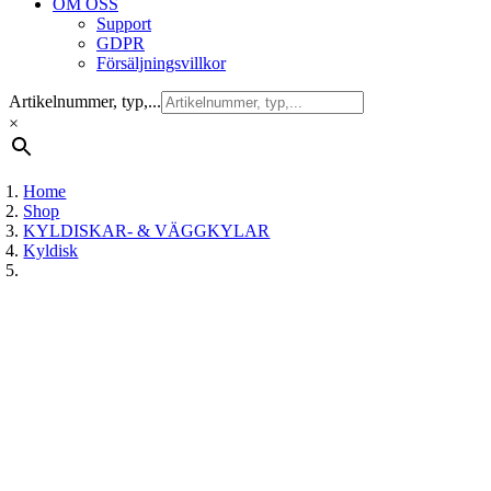
OM OSS
Support
GDPR
Försäljningsvillkor
Artikelnummer, typ,...
×
Home
Shop
KYLDISKAR- & VÄGGKYLAR
Kyldisk