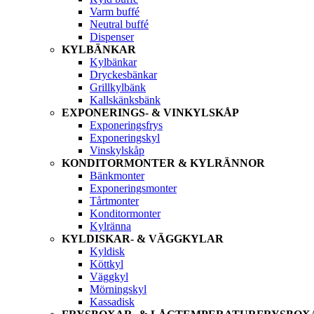
Varm buffé
Neutral buffé
Dispenser
KYLBÄNKAR
Kylbänkar
Dryckesbänkar
Grillkylbänk
Kallskänksbänk
EXPONERINGS- & VINKYLSKÅP
Exponeringsfrys
Exponeringskyl
Vinskylskåp
KONDITORMONTER & KYLRÄNNOR
Bänkmonter
Exponeringsmonter
Tårtmonter
Konditormonter
Kylränna
KYLDISKAR- & VÄGGKYLAR
Kyldisk
Köttkyl
Väggkyl
Mörningskyl
Kassadisk