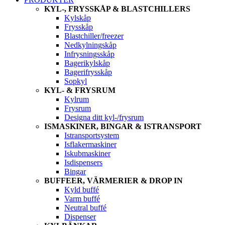
KYL-, FRYSSKÅP & BLASTCHILLERS
Kylskåp
Frysskåp
Blastchiller/freezer
Nedkylningskåp
Infrysningsskåp
Bagerikylskåp
Bagerifrysskåp
Sopkyl
KYL- & FRYSRUM
Kylrum
Frysrum
Designa ditt kyl-/frysrum
ISMASKINER, BINGAR & ISTRANSPORT
Istransportsystem
Isflakermaskiner
Iskubmaskiner
Isdispensers
Bingar
BUFFEER, VÄRMERIER & DROP IN
Kyld buffé
Varm buffé
Neutral buffé
Dispenser