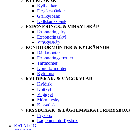
KYLBÄNKAR
Kylbänkar
Dryckesbänkar
Grillkylbänk
Kallskänksbänk
EXPONERINGS- & VINKYLSKÅP
Exponeringsfrys
Exponeringskyl
Vinskylskåp
KONDITORMONTER & KYLRÄNNOR
Bänkmonter
Exponeringsmonter
Tårtmonter
Konditormonter
Kylränna
KYLDISKAR- & VÄGGKYLAR
Kyldisk
Köttkyl
Väggkyl
Mörningskyl
Kassadisk
FRYSBOXAR- & LÅGTEMPERATURFRYSBOX
Frysbox
Lågtemperaturfrysbox
KATALOG