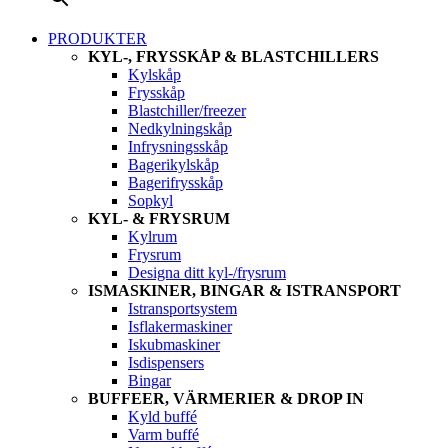
PRODUKTER
KYL-, FRYSSKÅP & BLASTCHILLERS
Kylskåp
Frysskåp
Blastchiller/freezer
Nedkylningskåp
Infrysningsskåp
Bagerikylskåp
Bagerifrysskåp
Sopkyl
KYL- & FRYSRUM
Kylrum
Frysrum
Designa ditt kyl-/frysrum
ISMASKINER, BINGAR & ISTRANSPORT
Istransportsystem
Isflakermaskiner
Iskubmaskiner
Isdispensers
Bingar
BUFFEER, VÄRMERIER & DROP IN
Kyld buffé
Varm buffé