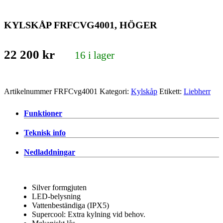
KYLSKÅP FRFCVG4001, HÖGER
22 200
kr
16 i lager
Artikelnummer
FRFCvg4001
Kategori:
Kylskåp
Etikett:
Liebherr
Funktioner
Teknisk info
Nedladdningar
Silver formgjuten
LED-belysning
Vattenbeständiga (IPX5)
Supercool: Extra kylning vid behov.