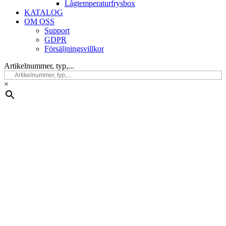
Lågtemperaturfrysbox
KATALOG
OM OSS
Support
GDPR
Försäljningsvillkor
Artikelnummer, typ,...
×