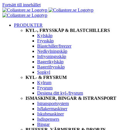
Fortsätt till innehållet
PRODUKTER
KYL-, FRYSSKÅP & BLASTCHILLERS
Kylskåp
Frysskåp
Blastchiller/freezer
Nedkylningskåp
Infrysningsskåp
Bagerikylskåp
Bagerifrysskåp
Sopkyl
KYL- & FRYSRUM
Kylrum
Frysrum
Designa ditt kyl-/frysrum
ISMASKINER, BINGAR & ISTRANSPORT
Istransportsystem
Isflakermaskiner
Iskubmaskiner
Isdispensers
Bingar
BUFFEER, VÄRMERIER & DROP IN