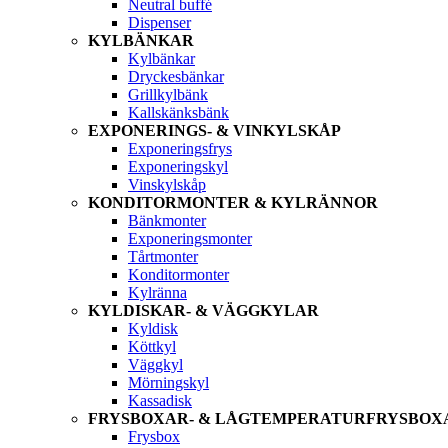
Neutral buffé
Dispenser
KYLBÄNKAR
Kylbänkar
Dryckesbänkar
Grillkylbänk
Kallskänksbänk
EXPONERINGS- & VINKYLSKÅP
Exponeringsfrys
Exponeringskyl
Vinskylskåp
KONDITORMONTER & KYLRÄNNOR
Bänkmonter
Exponeringsmonter
Tårtmonter
Konditormonter
Kylränna
KYLDISKAR- & VÄGGKYLAR
Kyldisk
Köttkyl
Väggkyl
Mörningskyl
Kassadisk
FRYSBOXAR- & LÅGTEMPERATURFRYSBOX
Frysbox