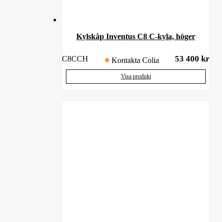
Kylskåp Inventus C8 C-kyla, höger
53 400
kr
C8CCH
Kontakta Colia
Visa produkt