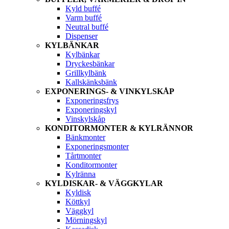
Kyld buffé
Varm buffé
Neutral buffé
Dispenser
KYLBÄNKAR
Kylbänkar
Dryckesbänkar
Grillkylbänk
Kallskänksbänk
EXPONERINGS- & VINKYLSKÅP
Exponeringsfrys
Exponeringskyl
Vinskylskåp
KONDITORMONTER & KYLRÄNNOR
Bänkmonter
Exponeringsmonter
Tårtmonter
Konditormonter
Kylränna
KYLDISKAR- & VÄGGKYLAR
Kyldisk
Köttkyl
Väggkyl
Mörningskyl