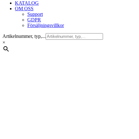
KATALOG
OM OSS
Support
GDPR
Försäljningsvillkor
Artikelnummer, typ,...
×