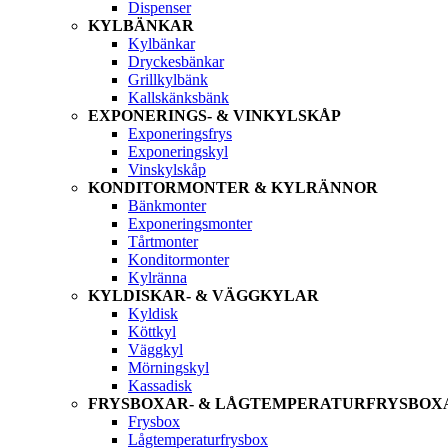
Dispenser
KYLBÄNKAR
Kylbänkar
Dryckesbänkar
Grillkylbänk
Kallskänksbänk
EXPONERINGS- & VINKYLSKÅP
Exponeringsfrys
Exponeringskyl
Vinskylskåp
KONDITORMONTER & KYLRÄNNOR
Bänkmonter
Exponeringsmonter
Tårtmonter
Konditormonter
Kylränna
KYLDISKAR- & VÄGGKYLAR
Kyldisk
Köttkyl
Väggkyl
Mörningskyl
Kassadisk
FRYSBOXAR- & LÅGTEMPERATURFRYSBOX
Frysbox
Lågtemperaturfrysbox