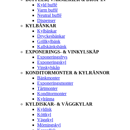
Kyld buffé
Varm buffé
Neutral buffé
Dispenser
KYLBÄNKAR
Kylbänkar
Dryckesbänkar
Grillkylbänk
Kallskänksbänk
EXPONERINGS- & VINKYLSKÅP
Exponeringsfrys
Exponeringskyl
Vinskylskåp
KONDITORMONTER & KYLRÄNNOR
Bänkmonter
Exponeringsmonter
Tårtmonter
Konditormonter
Kylränna
KYLDISKAR- & VÄGGKYLAR
Kyldisk
Köttkyl
Väggkyl
Mörningskyl