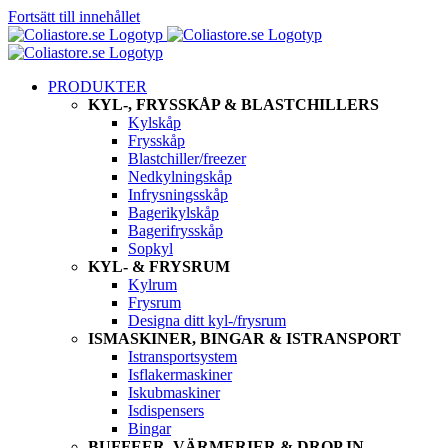
Fortsätt till innehållet
PRODUKTER
KYL-, FRYSSKÅP & BLASTCHILLERS
Kylskåp
Frysskåp
Blastchiller/freezer
Nedkylningskåp
Infrysningsskåp
Bagerikylskåp
Bagerifrysskåp
Sopkyl
KYL- & FRYSRUM
Kylrum
Frysrum
Designa ditt kyl-/frysrum
ISMASKINER, BINGAR & ISTRANSPORT
Istransportsystem
Isflakermaskiner
Iskubmaskiner
Isdispensers
Bingar
BUFFEER, VÄRMERIER & DROP IN