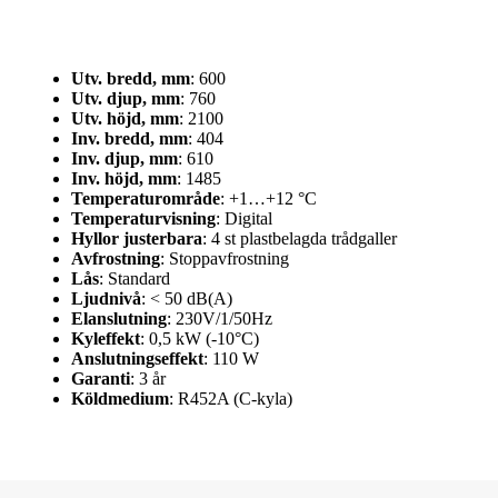
Utv. bredd, mm
: 600
Utv. djup, mm
: 760
Utv. höjd, mm
: 2100
Inv. bredd, mm
: 404
Inv. djup, mm
: 610
Inv. höjd, mm
: 1485
Temperaturområde
: +1…+12 °C
Temperaturvisning
: Digital
Hyllor justerbara
: 4 st plastbelagda trådgaller
Avfrostning
: Stoppavfrostning
Lås
: Standard
Ljudnivå
: < 50 dB(A)
Elanslutning
: 230V/1/50Hz
Kyleffekt
: 0,5 kW (-10°C)
Anslutningseffekt
: 110 W
Garanti
: 3 år
Köldmedium
: R452A (C-kyla)