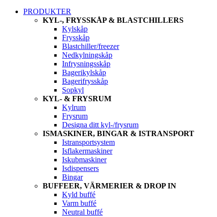
PRODUKTER
KYL-, FRYSSKÅP & BLASTCHILLERS
Kylskåp
Frysskåp
Blastchiller/freezer
Nedkylningskåp
Infrysningsskåp
Bagerikylskåp
Bagerifrysskåp
Sopkyl
KYL- & FRYSRUM
Kylrum
Frysrum
Designa ditt kyl-/frysrum
ISMASKINER, BINGAR & ISTRANSPORT
Istransportsystem
Isflakermaskiner
Iskubmaskiner
Isdispensers
Bingar
BUFFEER, VÄRMERIER & DROP IN
Kyld buffé
Varm buffé
Neutral buffé