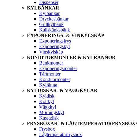
Dispenser
KYLBÄNKAR
Kylbänkar
Dryckesbänkar
Grillkylbänk
Kallskänksbänk
EXPONERINGS- & VINKYLSKÅP
Exponeringsfrys
Exponeringskyl
Vinskylskåp
KONDITORMONTER & KYLRÄNNOR
Bänkmonter
Exponeringsmonter
Tårtmonter
Konditormonter
Kylränna
KYLDISKAR- & VÄGGKYLAR
Kyldisk
Köttkyl
Väggkyl
Mörningskyl
Kassadisk
FRYSBOXAR- & LÅGTEMPERATURFRYSBOX
Frysbox
Lågtemperaturfrysbox