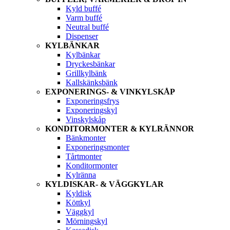
Kyld buffé
Varm buffé
Neutral buffé
Dispenser
KYLBÄNKAR
Kylbänkar
Dryckesbänkar
Grillkylbänk
Kallskänksbänk
EXPONERINGS- & VINKYLSKÅP
Exponeringsfrys
Exponeringskyl
Vinskylskåp
KONDITORMONTER & KYLRÄNNOR
Bänkmonter
Exponeringsmonter
Tårtmonter
Konditormonter
Kylränna
KYLDISKAR- & VÄGGKYLAR
Kyldisk
Köttkyl
Väggkyl
Mörningskyl