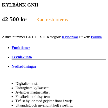
KYLBÄNK GNH
42 500
kr
Kan restnoteras
Artikelnummer
GNH1CX11
Kategori:
Kylbänkar
Etikett:
Porkka
Funktioner
Teknisk info
Nedladdningar
Digitaltermostat
Utdragbara kylkassett
Avtagbar magnettätlist
Flexibelt modulsystem
Två st hyllor med gejdrar finns i varje
Utvändigt och invändigt helt i rostfritt