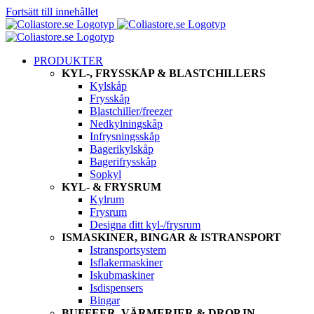
Fortsätt till innehållet
PRODUKTER
KYL-, FRYSSKÅP & BLASTCHILLERS
Kylskåp
Frysskåp
Blastchiller/freezer
Nedkylningskåp
Infrysningsskåp
Bagerikylskåp
Bagerifrysskåp
Sopkyl
KYL- & FRYSRUM
Kylrum
Frysrum
Designa ditt kyl-/frysrum
ISMASKINER, BINGAR & ISTRANSPORT
Istransportsystem
Isflakermaskiner
Iskubmaskiner
Isdispensers
Bingar
BUFFEER, VÄRMERIER & DROP IN