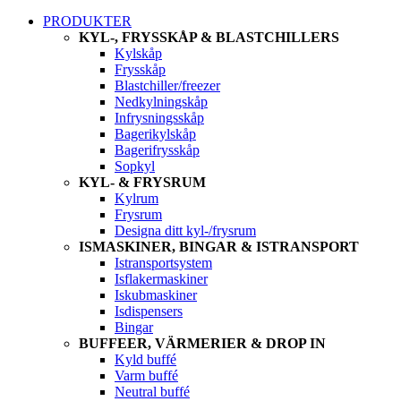
PRODUKTER
KYL-, FRYSSKÅP & BLASTCHILLERS
Kylskåp
Frysskåp
Blastchiller/freezer
Nedkylningskåp
Infrysningsskåp
Bagerikylskåp
Bagerifrysskåp
Sopkyl
KYL- & FRYSRUM
Kylrum
Frysrum
Designa ditt kyl-/frysrum
ISMASKINER, BINGAR & ISTRANSPORT
Istransportsystem
Isflakermaskiner
Iskubmaskiner
Isdispensers
Bingar
BUFFEER, VÄRMERIER & DROP IN
Kyld buffé
Varm buffé
Neutral buffé