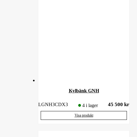
Kylbänk GNH
45 500
kr
LGNH3CDX3
4 i lager
Visa produkt