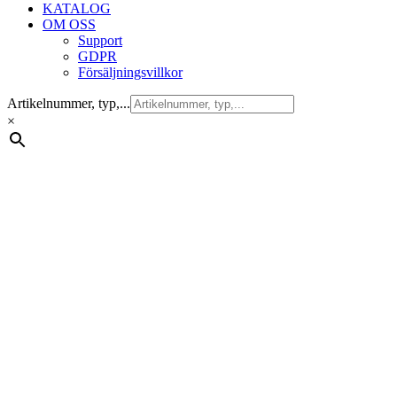
KATALOG
OM OSS
Support
GDPR
Försäljningsvillkor
Artikelnummer, typ,...
×