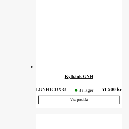
Kylbänk GNH
51 500
kr
LGNH1CDX33
3 i lager
Visa produkt