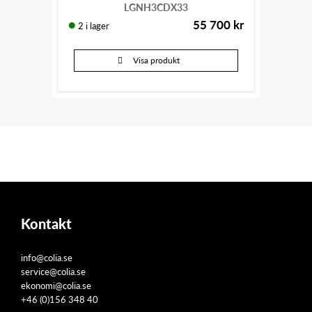
LGNH3CDX33
55 700
kr
2 i lager
Visa produkt
Kontakt
info@colia.se
service@colia.se
ekonomi@colia.se
+46 (0)156 348 40