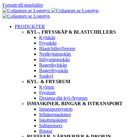
Fortsätt till innehållet
PRODUKTER
KYL-, FRYSSKÅP & BLASTCHILLERS
Kylskåp
Frysskåp
Blastchiller/freezer
Nedkylningskåp
Infrysningsskåp
Bagerikylskåp
Bagerifrysskåp
Sopkyl
KYL- & FRYSRUM
Kylrum
Frysrum
Designa ditt kyl-/frysrum
ISMASKINER, BINGAR & ISTRANSPORT
Istransportsystem
Isflakermaskiner
Iskubmaskiner
Isdispensers
Bingar
BUFFEER, VÄRMERIER & DROP IN