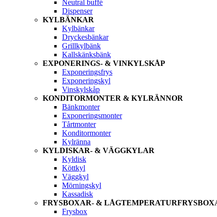
Neutral buffé
Dispenser
KYLBÄNKAR
Kylbänkar
Dryckesbänkar
Grillkylbänk
Kallskänksbänk
EXPONERINGS- & VINKYLSKÅP
Exponeringsfrys
Exponeringskyl
Vinskylskåp
KONDITORMONTER & KYLRÄNNOR
Bänkmonter
Exponeringsmonter
Tårtmonter
Konditormonter
Kylränna
KYLDISKAR- & VÄGGKYLAR
Kyldisk
Köttkyl
Väggkyl
Mörningskyl
Kassadisk
FRYSBOXAR- & LÅGTEMPERATURFRYSBOX
Frysbox