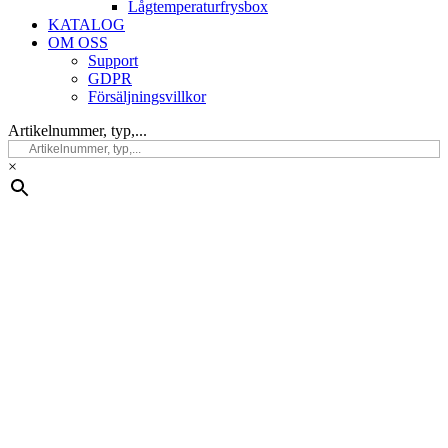
Lågtemperaturfrysbox
KATALOG
OM OSS
Support
GDPR
Försäljningsvillkor
Artikelnummer, typ,...
×