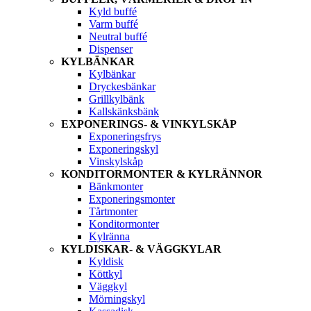
Kyld buffé
Varm buffé
Neutral buffé
Dispenser
KYLBÄNKAR
Kylbänkar
Dryckesbänkar
Grillkylbänk
Kallskänksbänk
EXPONERINGS- & VINKYLSKÅP
Exponeringsfrys
Exponeringskyl
Vinskylskåp
KONDITORMONTER & KYLRÄNNOR
Bänkmonter
Exponeringsmonter
Tårtmonter
Konditormonter
Kylränna
KYLDISKAR- & VÄGGKYLAR
Kyldisk
Köttkyl
Väggkyl
Mörningskyl