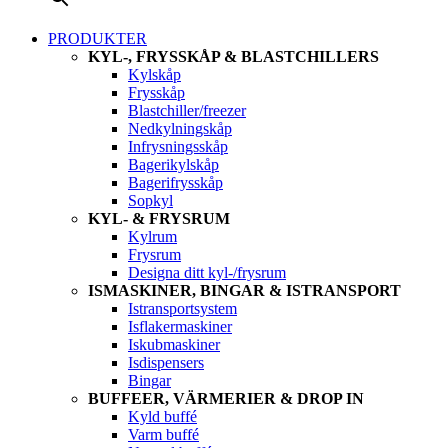
PRODUKTER
KYL-, FRYSSKÅP & BLASTCHILLERS
Kylskåp
Frysskåp
Blastchiller/freezer
Nedkylningskåp
Infrysningsskåp
Bagerikylskåp
Bagerifrysskåp
Sopkyl
KYL- & FRYSRUM
Kylrum
Frysrum
Designa ditt kyl-/frysrum
ISMASKINER, BINGAR & ISTRANSPORT
Istransportsystem
Isflakermaskiner
Iskubmaskiner
Isdispensers
Bingar
BUFFEER, VÄRMERIER & DROP IN
Kyld buffé
Varm buffé