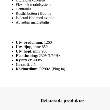
Utdragbarkylkasett
Flexibelt modulsystem
Centrallås
Rostfri botten i lådorna
Isolerad isho med avlopp
Avtagbar magnettätlist
Utv. bredd, mm
: 1260
Utv. djup, mm
: 650
Utv. höjd, mm
: 900
Elanslutning
: 230V/1/50Hz
Kyleffekt
: 400W
Garanti
: 2 år
Köldmedium
: R290A (Plug in)
Relaterade produkter