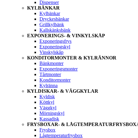
Dispenser
KYLBÄNKAR
Kylbänkar
Dryckesbänkar
Grillkylbänk
Kallskänksbänk
EXPONERINGS- & VINKYLSKÅP
Exponeringsfrys
Exponeringskyl
Vinskylskåp
KONDITORMONTER & KYLRÄNNOR
Bänkmonter
Exponeringsmonter
Tårtmonter
Konditormonter
Kylränna
KYLDISKAR- & VÄGGKYLAR
Kyldisk
Köttkyl
Väggkyl
Mörningskyl
Kassadisk
FRYSBOXAR- & LÅGTEMPERATURFRYSBOX
Frysbox
Lågtemperaturfrysbox