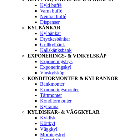
Kyld buffé
Varm buffé
Neutral buffé
Dispenser
KYLBÄNKAR
Kylbänkar
Dryckesbänkar
Grillkylbänk
Kallskänksbänk
EXPONERINGS- & VINKYLSKÅP
Exponeringsfrys
Exponeringskyl
Vinskylskåp
KONDITORMONTER & KYLRÄNNOR
Bänkmonter
Exponeringsmonter
Tårtmonter
Konditormonter
Kylränna
KYLDISKAR- & VÄGGKYLAR
Kyldisk
Köttkyl
Väggkyl
Mörningskyl