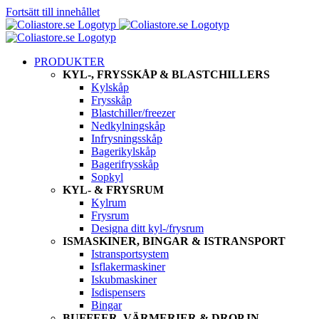
Fortsätt till innehållet
PRODUKTER
KYL-, FRYSSKÅP & BLASTCHILLERS
Kylskåp
Frysskåp
Blastchiller/freezer
Nedkylningskåp
Infrysningsskåp
Bagerikylskåp
Bagerifrysskåp
Sopkyl
KYL- & FRYSRUM
Kylrum
Frysrum
Designa ditt kyl-/frysrum
ISMASKINER, BINGAR & ISTRANSPORT
Istransportsystem
Isflakermaskiner
Iskubmaskiner
Isdispensers
Bingar
BUFFEER, VÄRMERIER & DROP IN