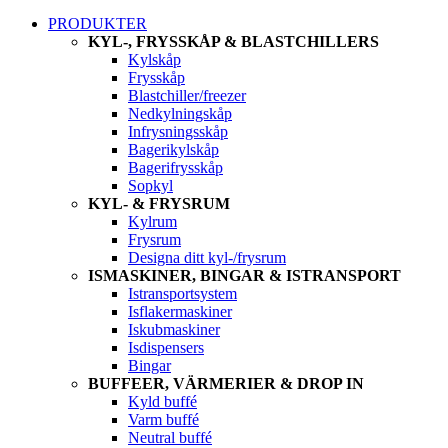
PRODUKTER
KYL-, FRYSSKÅP & BLASTCHILLERS
Kylskåp
Frysskåp
Blastchiller/freezer
Nedkylningskåp
Infrysningsskåp
Bagerikylskåp
Bagerifrysskåp
Sopkyl
KYL- & FRYSRUM
Kylrum
Frysrum
Designa ditt kyl-/frysrum
ISMASKINER, BINGAR & ISTRANSPORT
Istransportsystem
Isflakermaskiner
Iskubmaskiner
Isdispensers
Bingar
BUFFEER, VÄRMERIER & DROP IN
Kyld buffé
Varm buffé
Neutral buffé