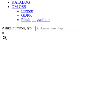
KATALOG
OM OSS
Support
GDPR
Försäljningsvillkor
Artikelnummer, typ,...
×