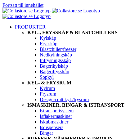
Fortsätt till innehållet
PRODUKTER
KYL-, FRYSSKÅP & BLASTCHILLERS
Kylskåp
Frysskåp
Blastchiller/freezer
Nedkylningskåp
Infrysningsskåp
Bagerikylskåp
Bagerifrysskåp
Sopkyl
KYL- & FRYSRUM
Kylrum
Frysrum
Designa ditt kyl-/frysrum
ISMASKINER, BINGAR & ISTRANSPORT
Istransportsystem
Isflakermaskiner
Iskubmaskiner
Isdispensers
Bingar
BUFFEER, VÄRMERIER & DROP IN