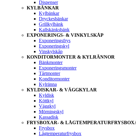
Dispenser
KYLBÄNKAR
Kylbänkar
Dryckesbänkar
Grillkylbänk
Kallskänksbänk
EXPONERINGS- & VINKYLSKÅP
Exponeringsfrys
Exponeringskyl
Vinskylskåp
KONDITORMONTER & KYLRÄNNOR
Bänkmonter
Exponeringsmonter
Tårtmonter
Konditormonter
Kylränna
KYLDISKAR- & VÄGGKYLAR
Kyldisk
Köttkyl
Väggkyl
Mörningskyl
Kassadisk
FRYSBOXAR- & LÅGTEMPERATURFRYSBOX
Frysbox
Lågtemperaturfrysbox