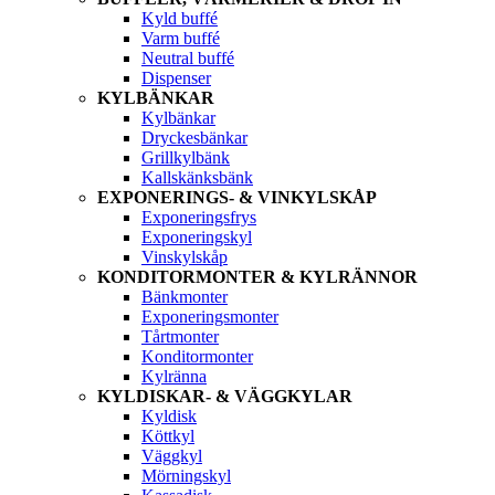
Kyld buffé
Varm buffé
Neutral buffé
Dispenser
KYLBÄNKAR
Kylbänkar
Dryckesbänkar
Grillkylbänk
Kallskänksbänk
EXPONERINGS- & VINKYLSKÅP
Exponeringsfrys
Exponeringskyl
Vinskylskåp
KONDITORMONTER & KYLRÄNNOR
Bänkmonter
Exponeringsmonter
Tårtmonter
Konditormonter
Kylränna
KYLDISKAR- & VÄGGKYLAR
Kyldisk
Köttkyl
Väggkyl
Mörningskyl