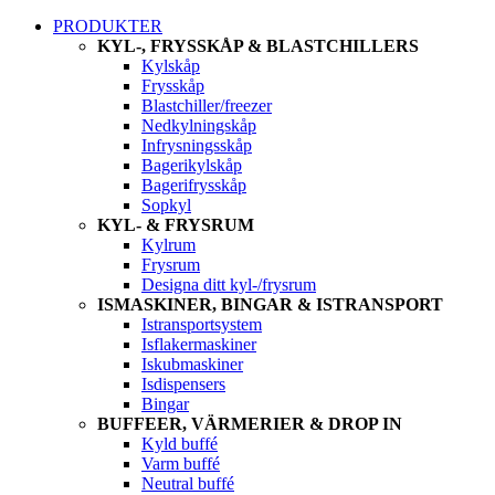
PRODUKTER
KYL-, FRYSSKÅP & BLASTCHILLERS
Kylskåp
Frysskåp
Blastchiller/freezer
Nedkylningskåp
Infrysningsskåp
Bagerikylskåp
Bagerifrysskåp
Sopkyl
KYL- & FRYSRUM
Kylrum
Frysrum
Designa ditt kyl-/frysrum
ISMASKINER, BINGAR & ISTRANSPORT
Istransportsystem
Isflakermaskiner
Iskubmaskiner
Isdispensers
Bingar
BUFFEER, VÄRMERIER & DROP IN
Kyld buffé
Varm buffé
Neutral buffé