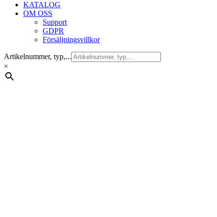
KATALOG
OM OSS
Support
GDPR
Försäljningsvillkor
Artikelnummer, typ,...
×