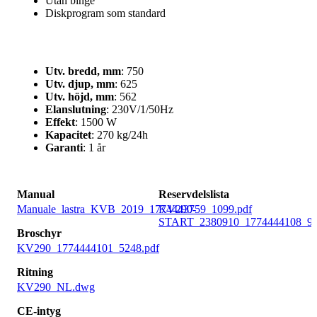
Utan binge
Diskprogram som standard
Utv. bredd, mm
: 750
Utv. djup, mm
: 625
Utv. höjd, mm
: 562
Elanslutning
: 230V/1/50Hz
Effekt
: 1500 W
Kapacitet
: 270 kg/24h
Garanti
: 1 år
Manual
Reservdelslista
Manuale_lastra_KVB_2019_1774443759_1099.pdf
KV290-
START_2380910_1774444108_97
Broschyr
KV290_1774444101_5248.pdf
Ritning
KV290_NL.dwg
CE-intyg