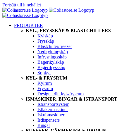
Fortsätt till innehållet
PRODUKTER
KYL-, FRYSSKÅP & BLASTCHILLERS
Kylskåp
Frysskåp
Blastchiller/freezer
Nedkylningskåp
Infrysningsskåp
Bagerikylskåp
Bagerifrysskåp
Sopkyl
KYL- & FRYSRUM
Kylrum
Frysrum
Designa ditt kyl-/frysrum
ISMASKINER, BINGAR & ISTRANSPORT
Istransportsystem
Isflakermaskiner
Iskubmaskiner
Isdispensers
Bingar
BUFFEER, VÄRMERIER & DROP IN