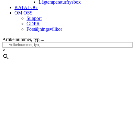
Lågtemperaturfrysbox
KATALOG
OM OSS
Support
GDPR
Försäljningsvillkor
Artikelnummer, typ,...
×