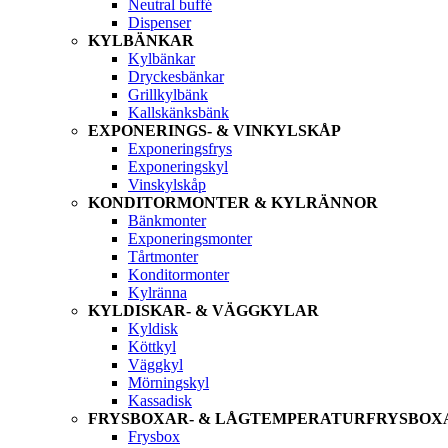
Neutral buffé
Dispenser
KYLBÄNKAR
Kylbänkar
Dryckesbänkar
Grillkylbänk
Kallskänksbänk
EXPONERINGS- & VINKYLSKÅP
Exponeringsfrys
Exponeringskyl
Vinskylskåp
KONDITORMONTER & KYLRÄNNOR
Bänkmonter
Exponeringsmonter
Tårtmonter
Konditormonter
Kylränna
KYLDISKAR- & VÄGGKYLAR
Kyldisk
Köttkyl
Väggkyl
Mörningskyl
Kassadisk
FRYSBOXAR- & LÅGTEMPERATURFRYSBOX
Frysbox