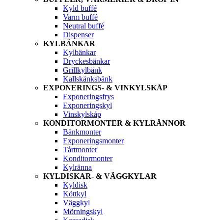
Kyld buffé
Varm buffé
Neutral buffé
Dispenser
KYLBÄNKAR
Kylbänkar
Dryckesbänkar
Grillkylbänk
Kallskänksbänk
EXPONERINGS- & VINKYLSKÅP
Exponeringsfrys
Exponeringskyl
Vinskylskåp
KONDITORMONTER & KYLRÄNNOR
Bänkmonter
Exponeringsmonter
Tårtmonter
Konditormonter
Kylränna
KYLDISKAR- & VÄGGKYLAR
Kyldisk
Köttkyl
Väggkyl
Mörningskyl