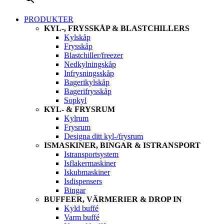
PRODUKTER
KYL-, FRYSSKÅP & BLASTCHILLERS
Kylskåp
Frysskåp
Blastchiller/freezer
Nedkylningskåp
Infrysningsskåp
Bagerikylskåp
Bagerifrysskåp
Sopkyl
KYL- & FRYSRUM
Kylrum
Frysrum
Designa ditt kyl-/frysrum
ISMASKINER, BINGAR & ISTRANSPORT
Istransportsystem
Isflakermaskiner
Iskubmaskiner
Isdispensers
Bingar
BUFFEER, VÄRMERIER & DROP IN
Kyld buffé
Varm buffé