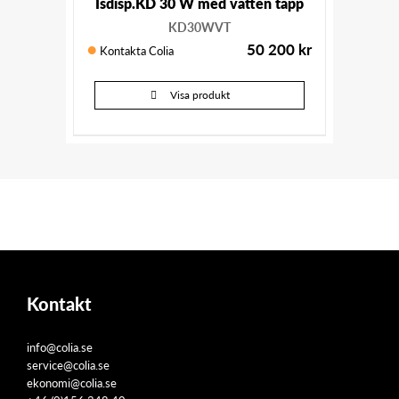
Isdisp.KD 30 W med vatten tapp
KD30WVT
50 200
kr
Kontakta Colia
Visa produkt
Kontakt
info@colia.se
service@colia.se
ekonomi@colia.se