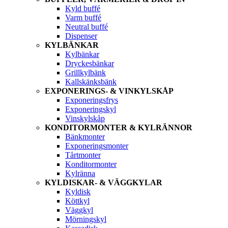
Kyld buffé
Varm buffé
Neutral buffé
Dispenser
KYLBÄNKAR
Kylbänkar
Dryckesbänkar
Grillkylbänk
Kallskänksbänk
EXPONERINGS- & VINKYLSKÅP
Exponeringsfrys
Exponeringskyl
Vinskylskåp
KONDITORMONTER & KYLRÄNNOR
Bänkmonter
Exponeringsmonter
Tårtmonter
Konditormonter
Kylränna
KYLDISKAR- & VÄGGKYLAR
Kyldisk
Köttkyl
Väggkyl
Mörningskyl