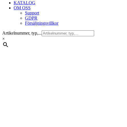
KATALOG
OM OSS
Support
GDPR
Försäljningsvillkor
Artikelnummer, typ,...
×