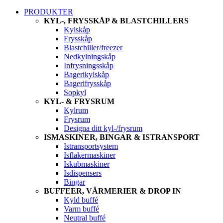
PRODUKTER
KYL-, FRYSSKÅP & BLASTCHILLERS
Kylskåp
Frysskåp
Blastchiller/freezer
Nedkylningskåp
Infrysningsskåp
Bagerikylskåp
Bagerifrysskåp
Sopkyl
KYL- & FRYSRUM
Kylrum
Frysrum
Designa ditt kyl-/frysrum
ISMASKINER, BINGAR & ISTRANSPORT
Istransportsystem
Isflakermaskiner
Iskubmaskiner
Isdispensers
Bingar
BUFFEER, VÄRMERIER & DROP IN
Kyld buffé
Varm buffé
Neutral buffé