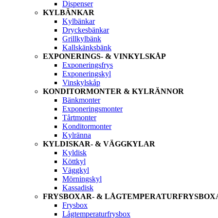
Dispenser
KYLBÄNKAR
Kylbänkar
Dryckesbänkar
Grillkylbänk
Kallskänksbänk
EXPONERINGS- & VINKYLSKÅP
Exponeringsfrys
Exponeringskyl
Vinskylskåp
KONDITORMONTER & KYLRÄNNOR
Bänkmonter
Exponeringsmonter
Tårtmonter
Konditormonter
Kylränna
KYLDISKAR- & VÄGGKYLAR
Kyldisk
Köttkyl
Väggkyl
Mörningskyl
Kassadisk
FRYSBOXAR- & LÅGTEMPERATURFRYSBOX
Frysbox
Lågtemperaturfrysbox