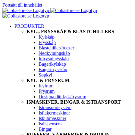
Fortsätt till innehållet
PRODUKTER
KYL-, FRYSSKÅP & BLASTCHILLERS
Kylskåp
Frysskåp
Blastchiller/freezer
Nedkylningskåp
Infrysningsskåp
Bagerikylskåp
Bagerifrysskåp
Sopkyl
KYL- & FRYSRUM
Kylrum
Frysrum
Designa ditt kyl-/frysrum
ISMASKINER, BINGAR & ISTRANSPORT
Istransportsystem
Isflakermaskiner
Iskubmaskiner
Isdispensers
Bingar
BUFFEER, VÄRMERIER & DROP IN