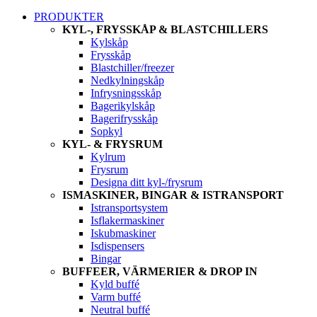
PRODUKTER
KYL-, FRYSSKÅP & BLASTCHILLERS
Kylskåp
Frysskåp
Blastchiller/freezer
Nedkylningskåp
Infrysningsskåp
Bagerikylskåp
Bagerifrysskåp
Sopkyl
KYL- & FRYSRUM
Kylrum
Frysrum
Designa ditt kyl-/frysrum
ISMASKINER, BINGAR & ISTRANSPORT
Istransportsystem
Isflakermaskiner
Iskubmaskiner
Isdispensers
Bingar
BUFFEER, VÄRMERIER & DROP IN
Kyld buffé
Varm buffé
Neutral buffé