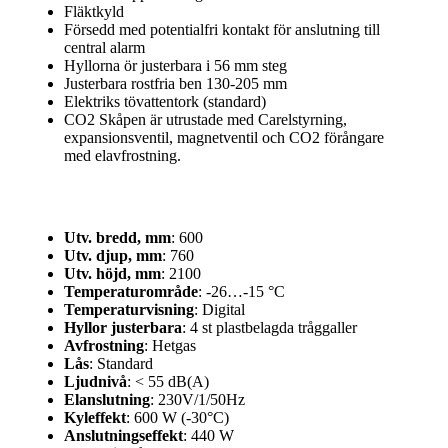
Fläktkyld
Försedd med potentialfri kontakt för anslutning till
central alarm
Hyllorna ör justerbara i 56 mm steg
Justerbara rostfria ben 130-205 mm
Elektriks tövattentork (standard)
CO2 Skåpen är utrustade med Carelstyrning,
expansionsventil, magnetventil och CO2 förångare
med elavfrostning.
Utv. bredd, mm
: 600
Utv. djup, mm
: 760
Utv. höjd, mm
: 2100
Temperaturområde
: -26…-15 °C
Temperaturvisning
: Digital
Hyllor justerbara
: 4 st plastbelagda tråggaller
Avfrostning
: Hetgas
Lås
: Standard
Ljudnivå
: < 55 dB(A)
Elanslutning
: 230V/1/50Hz
Kyleffekt
: 600 W (-30°C)
Anslutningseffekt
: 440 W