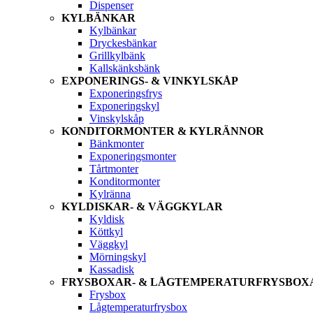
Dispenser
KYLBÄNKAR
Kylbänkar
Dryckesbänkar
Grillkylbänk
Kallskänksbänk
EXPONERINGS- & VINKYLSKÅP
Exponeringsfrys
Exponeringskyl
Vinskylskåp
KONDITORMONTER & KYLRÄNNOR
Bänkmonter
Exponeringsmonter
Tårtmonter
Konditormonter
Kylränna
KYLDISKAR- & VÄGGKYLAR
Kyldisk
Köttkyl
Väggkyl
Mörningskyl
Kassadisk
FRYSBOXAR- & LÅGTEMPERATURFRYSBOX
Frysbox
Lågtemperaturfrysbox