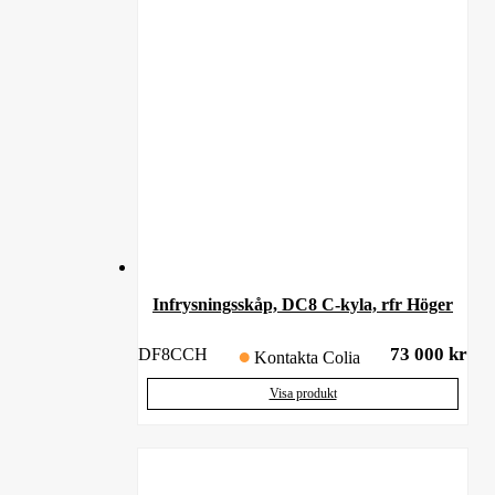
Infrysningsskåp, DC8 C-kyla, rfr Höger
73 000
kr
DF8CCH
Kontakta Colia
Visa produkt