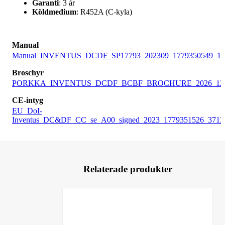
Garanti
: 3 år
Köldmedium
: R452A (C-kyla)
Manual
Manual_INVENTUS_DCDF_SP17793_202309_1779350549_192
Broschyr
PORKKA_INVENTUS_DCDF_BCBF_BROCHURE_2026_12202
CE-intyg
EU_DoI-
Inventus_DC&DF_CC_se_A00_signed_2023_1779351526_3713.
Relaterade produkter