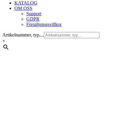
KATALOG
OM OSS
Support
GDPR
Försäljningsvillkor
Artikelnummer, typ,...
×