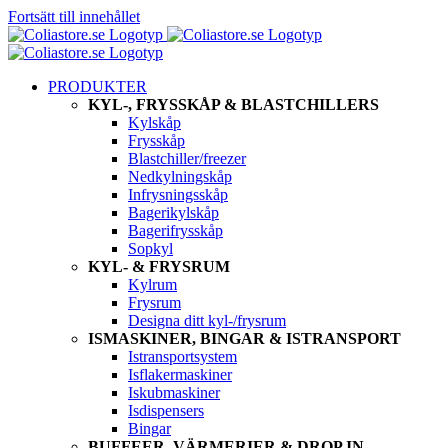
Fortsätt till innehållet
PRODUKTER
KYL-, FRYSSKÅP & BLASTCHILLERS
Kylskåp
Frysskåp
Blastchiller/freezer
Nedkylningskåp
Infrysningsskåp
Bagerikylskåp
Bagerifrysskåp
Sopkyl
KYL- & FRYSRUM
Kylrum
Frysrum
Designa ditt kyl-/frysrum
ISMASKINER, BINGAR & ISTRANSPORT
Istransportsystem
Isflakermaskiner
Iskubmaskiner
Isdispensers
Bingar
BUFFEER, VÄRMERIER & DROP IN