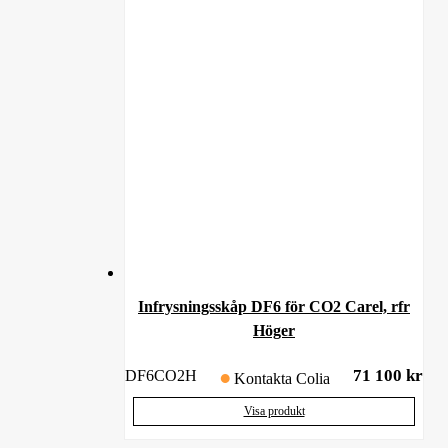
Infrysningsskåp DF6 för CO2 Carel, rfr
Höger
71 100
kr
DF6CO2H
Kontakta Colia
Visa produkt