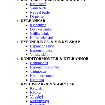
Kyld buffé
Varm buffé
Neutral buffé
Dispenser
KYLBÄNKAR
Kylbänkar
Dryckesbänkar
Grillkylbänk
Kallskänksbänk
EXPONERINGS- & VINKYLSKÅP
Exponeringsfrys
Exponeringskyl
Vinskylskåp
KONDITORMONTER & KYLRÄNNOR
Bänkmonter
Exponeringsmonter
Tårtmonter
Konditormonter
Kylränna
KYLDISKAR- & VÄGGKYLAR
Kyldisk
Köttkyl
Väggkyl
Mörningskyl