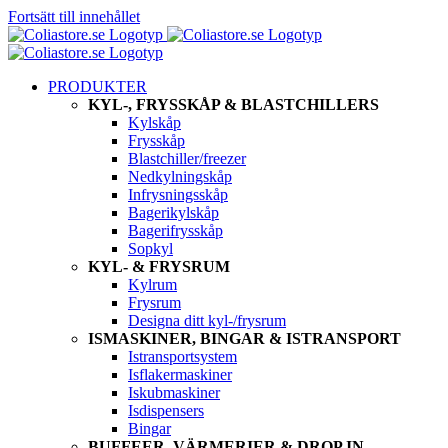
Fortsätt till innehållet
PRODUKTER
KYL-, FRYSSKÅP & BLASTCHILLERS
Kylskåp
Frysskåp
Blastchiller/freezer
Nedkylningskåp
Infrysningsskåp
Bagerikylskåp
Bagerifrysskåp
Sopkyl
KYL- & FRYSRUM
Kylrum
Frysrum
Designa ditt kyl-/frysrum
ISMASKINER, BINGAR & ISTRANSPORT
Istransportsystem
Isflakermaskiner
Iskubmaskiner
Isdispensers
Bingar
BUFFEER, VÄRMERIER & DROP IN