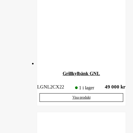
Grillkylbänk GNL
49 000
kr
LGNL2CX22
1 i lager
Visa produkt