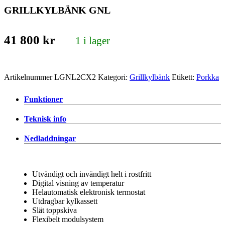
GRILLKYLBÄNK GNL
41 800
kr
1 i lager
Artikelnummer
LGNL2CX2
Kategori:
Grillkylbänk
Etikett:
Porkka
Funktioner
Teknisk info
Nedladdningar
Utvändigt och invändigt helt i rostfritt
Digital visning av temperatur
Helautomatisk elektronisk termostat
Utdragbar kylkassett
Slät toppskiva
Flexibelt modulsystem