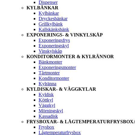
Dispenser
KYLBÄNKAR
Kylbänkar
Dryckesbänkar
Grillkylbänk
Kallskänksbänk
EXPONERINGS- & VINKYLSKÅP
Exponeringsfrys
Exponeringskyl
Vinskylskåp
KONDITORMONTER & KYLRÄNNOR
Bänkmonter
Exponeringsmonter
Tårtmonter
Konditormonter
Kylränna
KYLDISKAR- & VÄGGKYLAR
Kyldisk
Köttkyl
Väggkyl
Mörningskyl
Kassadisk
FRYSBOXAR- & LÅGTEMPERATURFRYSBOX
Frysbox
Lågtemperaturfrysbox