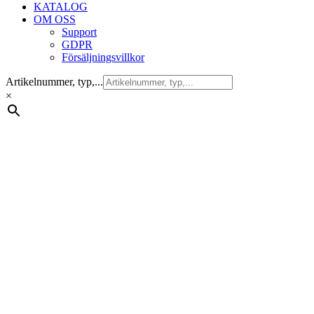
KATALOG
OM OSS
Support
GDPR
Försäljningsvillkor
Artikelnummer, typ,...
×