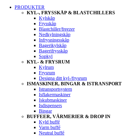
PRODUKTER
KYL-, FRYSSKÅP & BLASTCHILLERS
Kylskåp
Frysskåp
Blastchiller/freezer
Nedkylningskåp
Infrysningsskåp
Bagerikylskåp
Bagerifrysskåp
Sopkyl
KYL- & FRYSRUM
Kylrum
Frysrum
Designa ditt kyl-/frysrum
ISMASKINER, BINGAR & ISTRANSPORT
Istransportsystem
Isflakermaskiner
Iskubmaskiner
Isdispensers
Bingar
BUFFEER, VÄRMERIER & DROP IN
Kyld buffé
Varm buffé
Neutral buffé