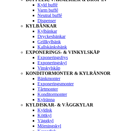
Kyld buffé
Varm buffé
Neutral buffé
Dispenser
KYLBÄNKAR
Kylbänkar
Dryckesbänkar
Grillkylbänk
Kallskänksbänk
EXPONERINGS- & VINKYLSKÅP
Exponeringsfrys
Exponeringskyl
Vinskylskåp
KONDITORMONTER & KYLRÄNNOR
Bänkmonter
Exponeringsmonter
Tårtmonter
Konditormonter
Kylränna
KYLDISKAR- & VÄGGKYLAR
Kyldisk
Köttkyl
Väggkyl
Mörningskyl