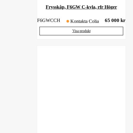
Frysskåp, F6GW C-kyla, rfr Höger
65 000
kr
F6GWCCH
Kontakta Colia
Visa produkt