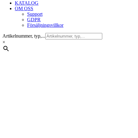
KATALOG
OM OSS
Support
GDPR
Försäljningsvillkor
Artikelnummer, typ,...
×