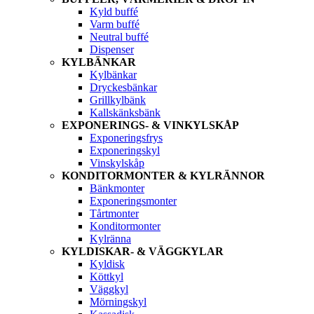
Kyld buffé
Varm buffé
Neutral buffé
Dispenser
KYLBÄNKAR
Kylbänkar
Dryckesbänkar
Grillkylbänk
Kallskänksbänk
EXPONERINGS- & VINKYLSKÅP
Exponeringsfrys
Exponeringskyl
Vinskylskåp
KONDITORMONTER & KYLRÄNNOR
Bänkmonter
Exponeringsmonter
Tårtmonter
Konditormonter
Kylränna
KYLDISKAR- & VÄGGKYLAR
Kyldisk
Köttkyl
Väggkyl
Mörningskyl