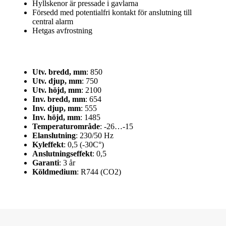
Hyllskenor är pressade i gavlarna
Försedd med potentialfri kontakt för anslutning till
central alarm
Hetgas avfrostning
Utv. bredd, mm
: 850
Utv. djup, mm
: 750
Utv. höjd, mm
: 2100
Inv. bredd, mm
: 654
Inv. djup, mm
: 555
Inv. höjd, mm
: 1485
Temperaturområde
: -26…-15
Elanslutning
: 230/50 Hz
Kyleffekt
: 0,5 (-30C°)
Anslutningseffekt
: 0,5
Garanti
: 3 år
Köldmedium
: R744 (CO2)