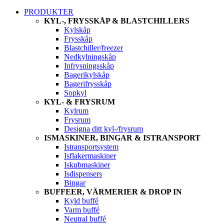
PRODUKTER
KYL-, FRYSSKÅP & BLASTCHILLERS
Kylskåp
Frysskåp
Blastchiller/freezer
Nedkylningskåp
Infrysningsskåp
Bagerikylskåp
Bagerifrysskåp
Sopkyl
KYL- & FRYSRUM
Kylrum
Frysrum
Designa ditt kyl-/frysrum
ISMASKINER, BINGAR & ISTRANSPORT
Istransportsystem
Isflakermaskiner
Iskubmaskiner
Isdispensers
Bingar
BUFFEER, VÄRMERIER & DROP IN
Kyld buffé
Varm buffé
Neutral buffé