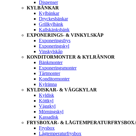
Dispenser
KYLBÄNKAR
Kylbänkar
Dryckesbänkar
Grillkylbänk
Kallskänksbänk
EXPONERINGS- & VINKYLSKÅP
Exponeringsfrys
Exponeringskyl
Vinskylskåp
KONDITORMONTER & KYLRÄNNOR
Bänkmonter
Exponeringsmonter
Tårtmonter
Konditormonter
Kylränna
KYLDISKAR- & VÄGGKYLAR
Kyldisk
Köttkyl
Väggkyl
Mörningskyl
Kassadisk
FRYSBOXAR- & LÅGTEMPERATURFRYSBOX
Frysbox
Lågtemperaturfrysbox