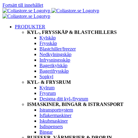
Fortsätt till innehållet
PRODUKTER
KYL-, FRYSSKÅP & BLASTCHILLERS
Kylskåp
Frysskåp
Blastchiller/freezer
Nedkylningskåp
Infrysningsskåp
Bagerikylskåp
Bagerifrysskåp
Sopkyl
KYL- & FRYSRUM
Kylrum
Frysrum
Designa ditt kyl-/frysrum
ISMASKINER, BINGAR & ISTRANSPORT
Istransportsystem
Isflakermaskiner
Iskubmaskiner
Isdispensers
Bingar
BUFFEER, VÄRMERIER & DROP IN