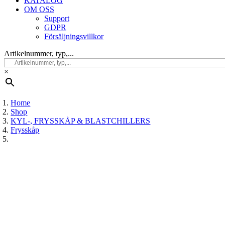
KATALOG
OM OSS
Support
GDPR
Försäljningsvillkor
Artikelnummer, typ,...
×
Home
Shop
KYL-, FRYSSKÅP & BLASTCHILLERS
Frysskåp