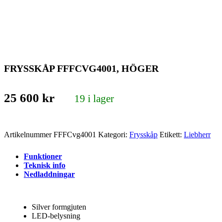
FRYSSKÅP FFFCVG4001, HÖGER
25 600
kr
19 i lager
Artikelnummer
FFFCvg4001
Kategori:
Frysskåp
Etikett:
Liebherr
Funktioner
Teknisk info
Nedladdningar
Silver formgjuten
LED-belysning