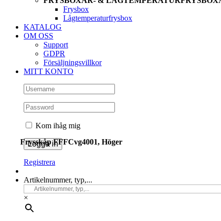
FRYSBOXAR- & LÅGTEMPERATURFRYSBOX
Frysbox
Lågtemperaturfrysbox
KATALOG
OM OSS
Support
GDPR
Försäljningsvillkor
MITT KONTO
Kom ihåg mig
Frysskåp FFFCvg4001, Höger
Registrera
Artikelnummer, typ,...
×