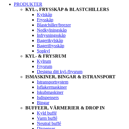
PRODUKTER
KYL-, FRYSSKÅP & BLASTCHILLERS
Kylskåp
Frysskåp
Blastchiller/freezer
Nedkylningskåp
Infrysningsskåp
Bagerikylskåp
Bagerifrysskåp
Sopkyl
KYL- & FRYSRUM
Kylrum
Frysrum
Designa ditt kyl-/frysrum
ISMASKINER, BINGAR & ISTRANSPORT
Istransportsystem
Isflakermaskiner
Iskubmaskiner
Isdispensers
Bingar
BUFFEER, VÄRMERIER & DROP IN
Kyld buffé
Varm buffé
Neutral buffé
Dispenser