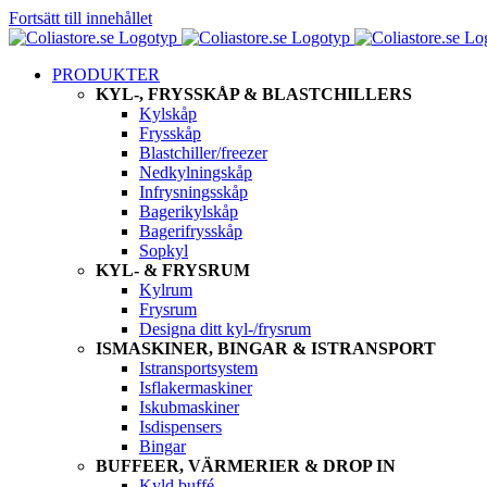
Fortsätt till innehållet
PRODUKTER
KYL-, FRYSSKÅP & BLASTCHILLERS
Kylskåp
Frysskåp
Blastchiller/freezer
Nedkylningskåp
Infrysningsskåp
Bagerikylskåp
Bagerifrysskåp
Sopkyl
KYL- & FRYSRUM
Kylrum
Frysrum
Designa ditt kyl-/frysrum
ISMASKINER, BINGAR & ISTRANSPORT
Istransportsystem
Isflakermaskiner
Iskubmaskiner
Isdispensers
Bingar
BUFFEER, VÄRMERIER & DROP IN
Kyld buffé