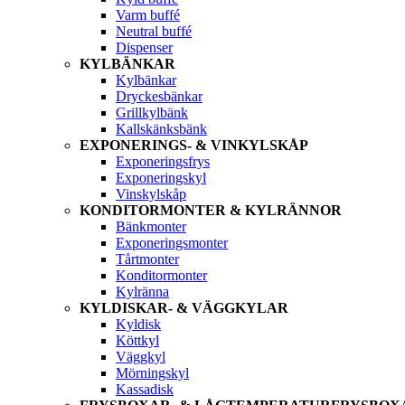
Varm buffé
Neutral buffé
Dispenser
KYLBÄNKAR
Kylbänkar
Dryckesbänkar
Grillkylbänk
Kallskänksbänk
EXPONERINGS- & VINKYLSKÅP
Exponeringsfrys
Exponeringskyl
Vinskylskåp
KONDITORMONTER & KYLRÄNNOR
Bänkmonter
Exponeringsmonter
Tårtmonter
Konditormonter
Kylränna
KYLDISKAR- & VÄGGKYLAR
Kyldisk
Köttkyl
Väggkyl
Mörningskyl
Kassadisk