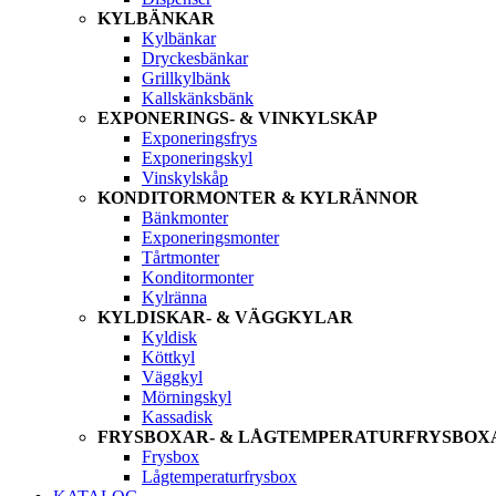
KYLBÄNKAR
Kylbänkar
Dryckesbänkar
Grillkylbänk
Kallskänksbänk
EXPONERINGS- & VINKYLSKÅP
Exponeringsfrys
Exponeringskyl
Vinskylskåp
KONDITORMONTER & KYLRÄNNOR
Bänkmonter
Exponeringsmonter
Tårtmonter
Konditormonter
Kylränna
KYLDISKAR- & VÄGGKYLAR
Kyldisk
Köttkyl
Väggkyl
Mörningskyl
Kassadisk
FRYSBOXAR- & LÅGTEMPERATURFRYSBOX
Frysbox
Lågtemperaturfrysbox