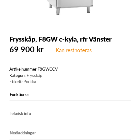
Frysskåp, F8GW c-kyla, rfr Vänster
69 900
kr
Kan restnoteras
Artikelnummer
F8GWCCV
Kategori:
Frysskåp
Etikett:
Porkka
Funktioner
Teknisk info
Nedladdningar