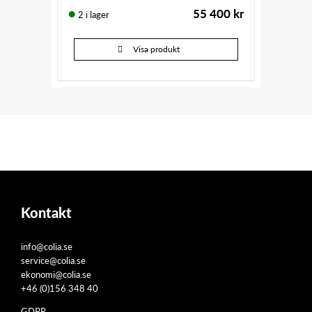
55 400
kr
2 i lager
Visa produkt
Kontakt
info@colia.se
service@colia.se
ekonomi@colia.se
+46 (0)156 348 40
GDPR