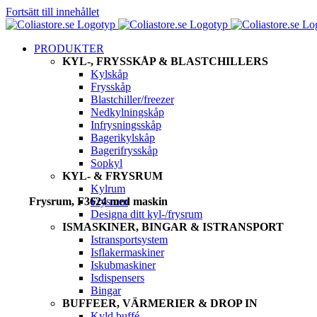
Fortsätt till innehållet
PRODUKTER
KYL-, FRYSSKÅP & BLASTCHILLERS
Kylskåp
Frysskåp
Blastchiller/freezer
Nedkylningskåp
Infrysningsskåp
Bagerikylskåp
Bagerifrysskåp
Sopkyl
KYL- & FRYSRUM
Kylrum
Frysrum
Frysrum, F3624 med maskin
Designa ditt kyl-/frysrum
ISMASKINER, BINGAR & ISTRANSPORT
Istransportsystem
Isflakermaskiner
Iskubmaskiner
Isdispensers
Bingar
BUFFEER, VÄRMERIER & DROP IN
Kyld buffé