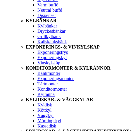
Varm buffé
Neutral buffé
Dispenser
KYLBÄNKAR
Kylbänkar
Dryckesbänkar
Grillkylbänk
Kallskänksbänk
EXPONERINGS- & VINKYLSKÅP
Exponeringsfrys
Exponeringskyl
Vinskylskåp
KONDITORMONTER & KYLRÄNNOR
Bänkmonter
Exponeringsmonter
Tårtmonter
Konditormonter
Kylränna
KYLDISKAR- & VÄGGKYLAR
Kyldisk
Köttkyl
Väggkyl
Mörningskyl
Kassadisk