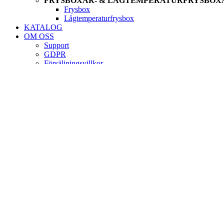
FRYSBOXAR- & LÅGTEMPERATURFRYSBOX
Frysbox
Lågtemperaturfrysbox
KATALOG
OM OSS
Support
GDPR
Försäljningsvillkor
MITT KONTO
Kom ihåg mig
Registrera
Artikelnummer, typ,...
×
PRODUKTER