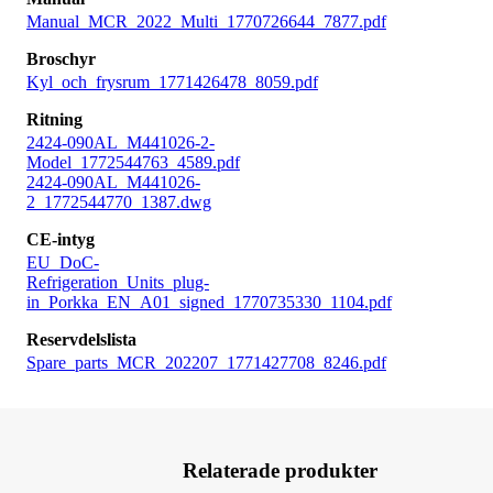
Manual_MCR_2022_Multi_1770726644_7877.pdf
Broschyr
Kyl_och_frysrum_1771426478_8059.pdf
Ritning
2424-090AL_M441026-2-
Model_1772544763_4589.pdf
2424-090AL_M441026-
2_1772544770_1387.dwg
CE-intyg
EU_DoC-
Refrigeration_Units_plug-
in_Porkka_EN_A01_signed_1770735330_1104.pdf
Reservdelslista
Spare_parts_MCR_202207_1771427708_8246.pdf
Relaterade produkter