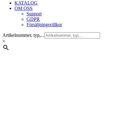
KATALOG
OM OSS
Support
GDPR
Försäljningsvillkor
Artikelnummer, typ,...
×