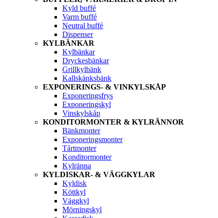
Kyld buffé
Varm buffé
Neutral buffé
Dispenser
KYLBÄNKAR
Kylbänkar
Dryckesbänkar
Grillkylbänk
Kallskänksbänk
EXPONERINGS- & VINKYLSKÅP
Exponeringsfrys
Exponeringskyl
Vinskylskåp
KONDITORMONTER & KYLRÄNNOR
Bänkmonter
Exponeringsmonter
Tårtmonter
Konditormonter
Kylränna
KYLDISKAR- & VÄGGKYLAR
Kyldisk
Köttkyl
Väggkyl
Mörningskyl