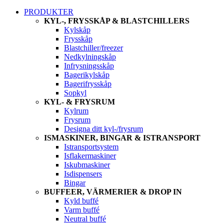
PRODUKTER
KYL-, FRYSSKÅP & BLASTCHILLERS
Kylskåp
Frysskåp
Blastchiller/freezer
Nedkylningskåp
Infrysningsskåp
Bagerikylskåp
Bagerifrysskåp
Sopkyl
KYL- & FRYSRUM
Kylrum
Frysrum
Designa ditt kyl-/frysrum
ISMASKINER, BINGAR & ISTRANSPORT
Istransportsystem
Isflakermaskiner
Iskubmaskiner
Isdispensers
Bingar
BUFFEER, VÄRMERIER & DROP IN
Kyld buffé
Varm buffé
Neutral buffé