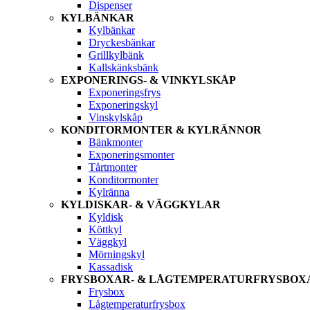
Dispenser
KYLBÄNKAR
Kylbänkar
Dryckesbänkar
Grillkylbänk
Kallskänksbänk
EXPONERINGS- & VINKYLSKÅP
Exponeringsfrys
Exponeringskyl
Vinskylskåp
KONDITORMONTER & KYLRÄNNOR
Bänkmonter
Exponeringsmonter
Tårtmonter
Konditormonter
Kylränna
KYLDISKAR- & VÄGGKYLAR
Kyldisk
Köttkyl
Väggkyl
Mörningskyl
Kassadisk
FRYSBOXAR- & LÅGTEMPERATURFRYSBOX
Frysbox
Lågtemperaturfrysbox