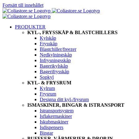
Fortsätt till innehållet
PRODUKTER
KYL-, FRYSSKÅP & BLASTCHILLERS
Kylskåp
Frysskåp
Blastchiller/freezer
Nedkylningskåp
Infrysningsskåp
Bagerikylskåp
Bagerifrysskåp
Sopkyl
KYL- & FRYSRUM
Kylrum
Frysrum
Designa ditt kyl-/frysrum
ISMASKINER, BINGAR & ISTRANSPORT
Istransportsystem
Isflakermaskiner
Iskubmaskiner
Isdispensers
Bingar
BUFFEER, VÄRMERIER & DROP IN