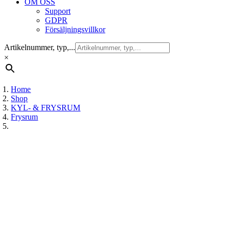
OM OSS
Support
GDPR
Försäljningsvillkor
Artikelnummer, typ,...
×
Home
Shop
KYL- & FRYSRUM
Frysrum