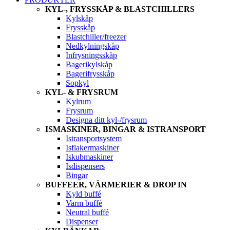
KYL-, FRYSSKÅP & BLASTCHILLERS
Kylskåp
Frysskåp
Blastchiller/freezer
Nedkylningskåp
Infrysningsskåp
Bagerikylskåp
Bagerifrysskåp
Sopkyl
KYL- & FRYSRUM
Kylrum
Frysrum
Designa ditt kyl-/frysrum
ISMASKINER, BINGAR & ISTRANSPORT
Istransportsystem
Isflakermaskiner
Iskubmaskiner
Isdispensers
Bingar
BUFFEER, VÄRMERIER & DROP IN
Kyld buffé
Varm buffé
Neutral buffé
Dispenser