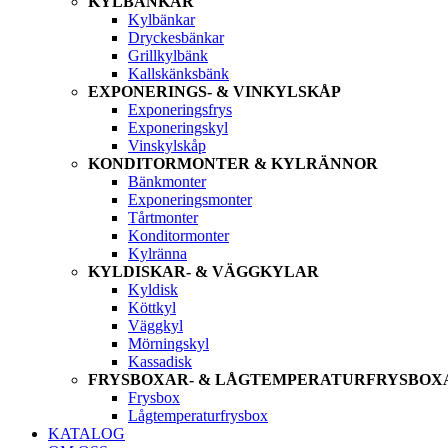
KYLBÄNKAR
Kylbänkar
Dryckesbänkar
Grillkylbänk
Kallskänksbänk
EXPONERINGS- & VINKYLSKÅP
Exponeringsfrys
Exponeringskyl
Vinskylskåp
KONDITORMONTER & KYLRÄNNOR
Bänkmonter
Exponeringsmonter
Tårtmonter
Konditormonter
Kylränna
KYLDISKAR- & VÄGGKYLAR
Kyldisk
Köttkyl
Väggkyl
Mörningskyl
Kassadisk
FRYSBOXAR- & LÅGTEMPERATURFRYSBOX
Frysbox
Lågtemperaturfrysbox
KATALOG