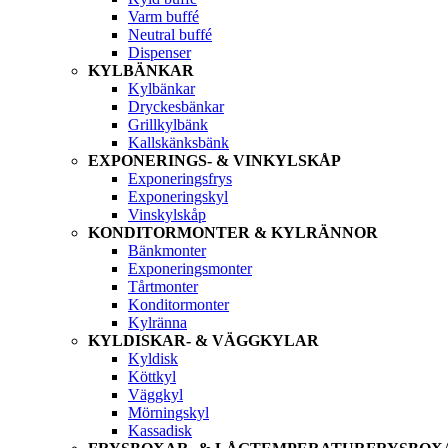
Varm buffé
Neutral buffé
Dispenser
KYLBÄNKAR
Kylbänkar
Dryckesbänkar
Grillkylbänk
Kallskänksbänk
EXPONERINGS- & VINKYLSKÅP
Exponeringsfrys
Exponeringskyl
Vinskylskåp
KONDITORMONTER & KYLRÄNNOR
Bänkmonter
Exponeringsmonter
Tårtmonter
Konditormonter
Kylränna
KYLDISKAR- & VÄGGKYLAR
Kyldisk
Köttkyl
Väggkyl
Mörningskyl
Kassadisk