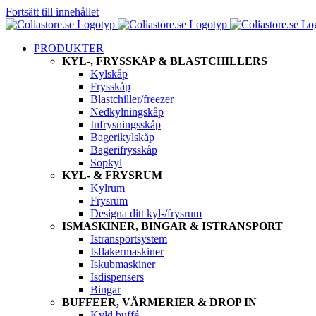
Fortsätt till innehållet
PRODUKTER
KYL-, FRYSSKÅP & BLASTCHILLERS
Kylskåp
Frysskåp
Blastchiller/freezer
Nedkylningskåp
Infrysningsskåp
Bagerikylskåp
Bagerifrysskåp
Sopkyl
KYL- & FRYSRUM
Kylrum
Frysrum
Designa ditt kyl-/frysrum
ISMASKINER, BINGAR & ISTRANSPORT
Istransportsystem
Isflakermaskiner
Iskubmaskiner
Isdispensers
Bingar
BUFFEER, VÄRMERIER & DROP IN
Kyld buffé