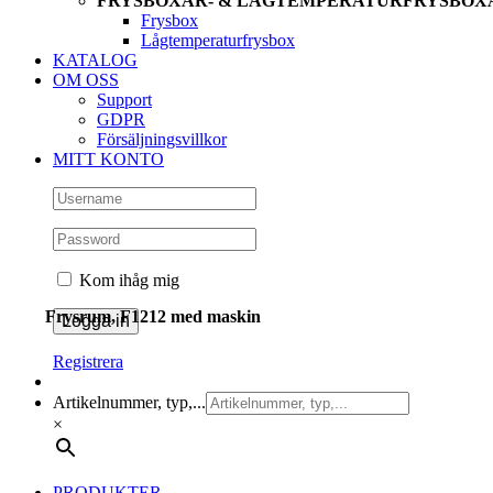
FRYSBOXAR- & LÅGTEMPERATURFRYSBOX
Frysbox
Lågtemperaturfrysbox
KATALOG
OM OSS
Support
GDPR
Försäljningsvillkor
MITT KONTO
Kom ihåg mig
Frysrum, F1212 med maskin
Registrera
Artikelnummer, typ,...
×
PRODUKTER