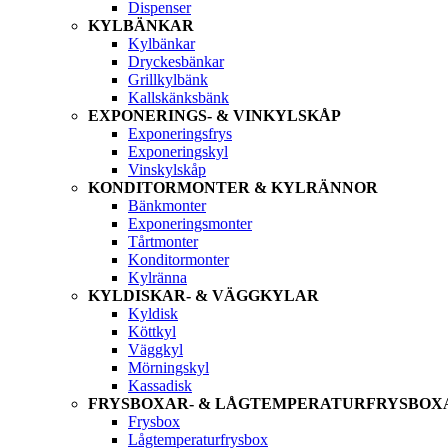
Dispenser
KYLBÄNKAR
Kylbänkar
Dryckesbänkar
Grillkylbänk
Kallskänksbänk
EXPONERINGS- & VINKYLSKÅP
Exponeringsfrys
Exponeringskyl
Vinskylskåp
KONDITORMONTER & KYLRÄNNOR
Bänkmonter
Exponeringsmonter
Tårtmonter
Konditormonter
Kylränna
KYLDISKAR- & VÄGGKYLAR
Kyldisk
Köttkyl
Väggkyl
Mörningskyl
Kassadisk
FRYSBOXAR- & LÅGTEMPERATURFRYSBOX
Frysbox
Lågtemperaturfrysbox