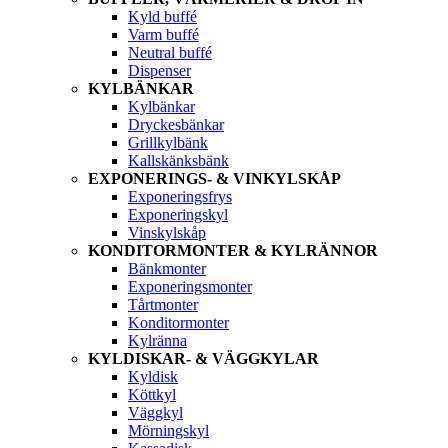
Kyld buffé
Varm buffé
Neutral buffé
Dispenser
KYLBÄNKAR
Kylbänkar
Dryckesbänkar
Grillkylbänk
Kallskänksbänk
EXPONERINGS- & VINKYLSKÅP
Exponeringsfrys
Exponeringskyl
Vinskylskåp
KONDITORMONTER & KYLRÄNNOR
Bänkmonter
Exponeringsmonter
Tårtmonter
Konditormonter
Kylränna
KYLDISKAR- & VÄGGKYLAR
Kyldisk
Köttkyl
Väggkyl
Mörningskyl