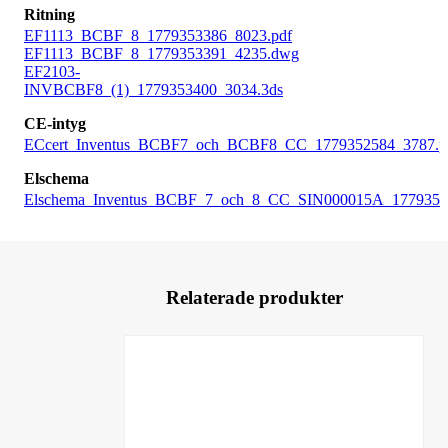
Ritning
EF1113_BCBF_8_1779353386_8023.pdf
EF1113_BCBF_8_1779353391_4235.dwg
EF2103-
INVBCBF8_(1)_1779353400_3034.3ds
CE-intyg
ECcert_Inventus_BCBF7_och_BCBF8_CC_1779352584_3787.p
Elschema
Elschema_Inventus_BCBF_7_och_8_CC_SIN000015A_1779352
Relaterade produkter