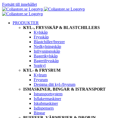
Fortsätt till innehållet
PRODUKTER
KYL-, FRYSSKÅP & BLASTCHILLERS
Kylskåp
Frysskåp
Blastchiller/freezer
Nedkylningskåp
Infrysningsskåp
Bagerikylskåp
Bagerifrysskåp
Sopkyl
KYL- & FRYSRUM
Kylrum
Frysrum
Designa ditt kyl-/frysrum
ISMASKINER, BINGAR & ISTRANSPORT
Istransportsystem
Isflakermaskiner
Iskubmaskiner
Isdispensers
Bingar
BUFFEER, VÄRMERIER & DROP IN