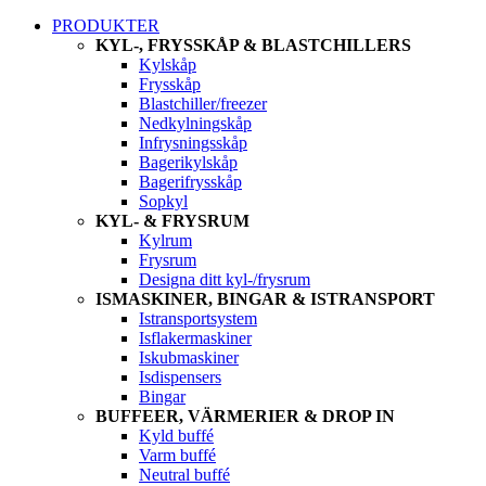
PRODUKTER
KYL-, FRYSSKÅP & BLASTCHILLERS
Kylskåp
Frysskåp
Blastchiller/freezer
Nedkylningskåp
Infrysningsskåp
Bagerikylskåp
Bagerifrysskåp
Sopkyl
KYL- & FRYSRUM
Kylrum
Frysrum
Designa ditt kyl-/frysrum
ISMASKINER, BINGAR & ISTRANSPORT
Istransportsystem
Isflakermaskiner
Iskubmaskiner
Isdispensers
Bingar
BUFFEER, VÄRMERIER & DROP IN
Kyld buffé
Varm buffé
Neutral buffé