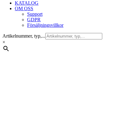
KATALOG
OM OSS
Support
GDPR
Försäljningsvillkor
Artikelnummer, typ,...
×