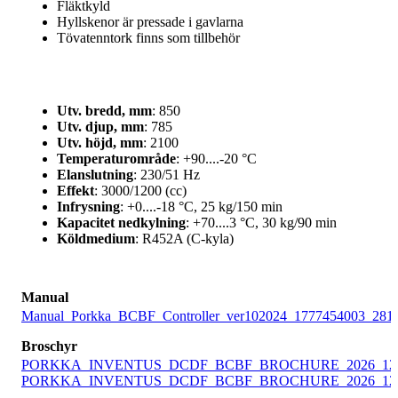
Fläktkyld
Hyllskenor är pressade i gavlarna
Tövatenntork finns som tillbehör
Utv. bredd, mm
: 850
Utv. djup, mm
: 785
Utv. höjd, mm
: 2100
Temperaturområde
: +90....-20 °C
Elanslutning
: 230/51 Hz
Effekt
: 3000/1200 (cc)
Infrysning
: +0....-18 °C, 25 kg/150 min
Kapacitet nedkylning
: +70....3 °C, 30 kg/90 min
Köldmedium
: R452A (C-kyla)
Manual
Manual_Porkka_BCBF_Controller_ver102024_1777454003_2817
Broschyr
PORKKA_INVENTUS_DCDF_BCBF_BROCHURE_2026_12202
PORKKA_INVENTUS_DCDF_BCBF_BROCHURE_2026_12202