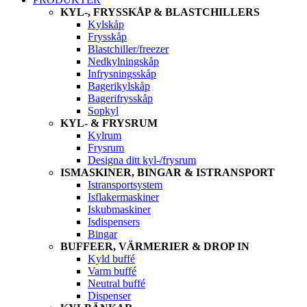
KYL-, FRYSSKÅP & BLASTCHILLERS
Kylskåp
Frysskåp
Blastchiller/freezer
Nedkylningskåp
Infrysningsskåp
Bagerikylskåp
Bagerifrysskåp
Sopkyl
KYL- & FRYSRUM
Kylrum
Frysrum
Designa ditt kyl-/frysrum
ISMASKINER, BINGAR & ISTRANSPORT
Istransportsystem
Isflakermaskiner
Iskubmaskiner
Isdispensers
Bingar
BUFFEER, VÄRMERIER & DROP IN
Kyld buffé
Varm buffé
Neutral buffé
Dispenser