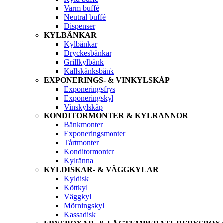
Varm buffé
Neutral buffé
Dispenser
KYLBÄNKAR
Kylbänkar
Dryckesbänkar
Grillkylbänk
Kallskänksbänk
EXPONERINGS- & VINKYLSKÅP
Exponeringsfrys
Exponeringskyl
Vinskylskåp
KONDITORMONTER & KYLRÄNNOR
Bänkmonter
Exponeringsmonter
Tårtmonter
Konditormonter
Kylränna
KYLDISKAR- & VÄGGKYLAR
Kyldisk
Köttkyl
Väggkyl
Mörningskyl
Kassadisk