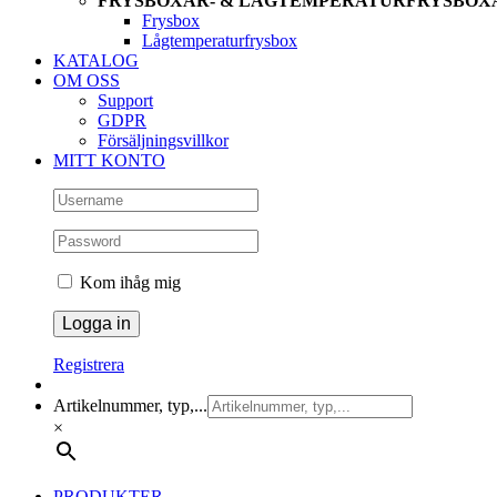
FRYSBOXAR- & LÅGTEMPERATURFRYSBOX
Frysbox
Lågtemperaturfrysbox
KATALOG
OM OSS
Support
GDPR
Försäljningsvillkor
MITT KONTO
Kom ihåg mig
Registrera
Artikelnummer, typ,...
×
PRODUKTER