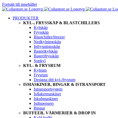
Fortsätt till innehållet
PRODUKTER
KYL-, FRYSSKÅP & BLASTCHILLERS
Kylskåp
Frysskåp
Blastchiller/freezer
Nedkylningskåp
Infrysningsskåp
Bagerikylskåp
Bagerifrysskåp
Sopkyl
KYL- & FRYSRUM
Kylrum
Frysrum
Designa ditt kyl-/frysrum
ISMASKINER, BINGAR & ISTRANSPORT
Istransportsystem
Isflakermaskiner
Iskubmaskiner
Isdispensers
Bingar
BUFFEER, VÄRMERIER & DROP IN
Kyld buffé