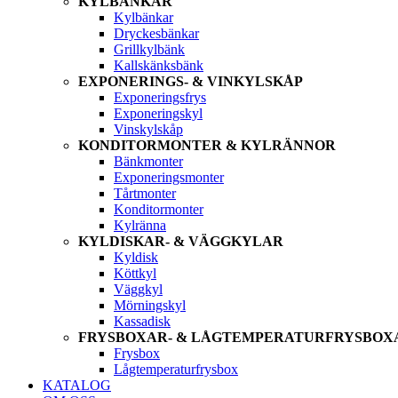
KYLBÄNKAR
Kylbänkar
Dryckesbänkar
Grillkylbänk
Kallskänksbänk
EXPONERINGS- & VINKYLSKÅP
Exponeringsfrys
Exponeringskyl
Vinskylskåp
KONDITORMONTER & KYLRÄNNOR
Bänkmonter
Exponeringsmonter
Tårtmonter
Konditormonter
Kylränna
KYLDISKAR- & VÄGGKYLAR
Kyldisk
Köttkyl
Väggkyl
Mörningskyl
Kassadisk
FRYSBOXAR- & LÅGTEMPERATURFRYSBOX
Frysbox
Lågtemperaturfrysbox
KATALOG