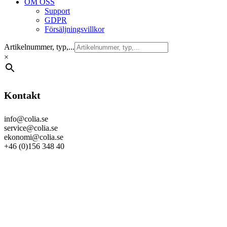
OM OSS
Support
GDPR
Försäljningsvillkor
Artikelnummer, typ,...
×
Kontakt
info@colia.se
service@colia.se
ekonomi@colia.se
+46 (0)156 348 40
GDPR