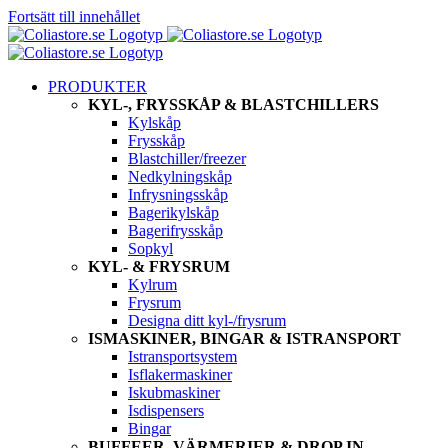
Fortsätt till innehållet
PRODUKTER
KYL-, FRYSSKÅP & BLASTCHILLERS
Kylskåp
Frysskåp
Blastchiller/freezer
Nedkylningskåp
Infrysningsskåp
Bagerikylskåp
Bagerifrysskåp
Sopkyl
KYL- & FRYSRUM
Kylrum
Frysrum
Designa ditt kyl-/frysrum
ISMASKINER, BINGAR & ISTRANSPORT
Istransportsystem
Isflakermaskiner
Iskubmaskiner
Isdispensers
Bingar
BUFFEER, VÄRMERIER & DROP IN