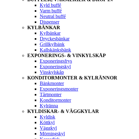
Kyld buffé
Varm buffé
Neutral buffé
Dispenser
KYLBÄNKAR
Kylbänkar
Dryckesbänkar
Grillkylbänk
Kallskänksbänk
EXPONERINGS- & VINKYLSKÅP
Exponeringsfrys
Exponeringskyl
Vinskylskåp
KONDITORMONTER & KYLRÄNNOR
Bänkmonter
Exponeringsmonter
Tårtmonter
Konditormonter
Kylränna
KYLDISKAR- & VÄGGKYLAR
Kyldisk
Köttkyl
Väggkyl
Mörningskyl