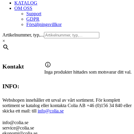
KATALOG
OM OSS
Support
GDPR
Försäljningsvillkor
Artikelnummer, typ,...
×
Kontakt
Inga produkter hittades som motsvarar ditt val.
INFO:
Webshopen innehåller ett urval av vårt sortiment. För komplett
sortiment se katalog eller kontakta Colia AB +46 (0)156 34 840 eller
skicka ett mail: till
info@colia.se
info@colia.se
service@colia.se
ekonomi@colia.se