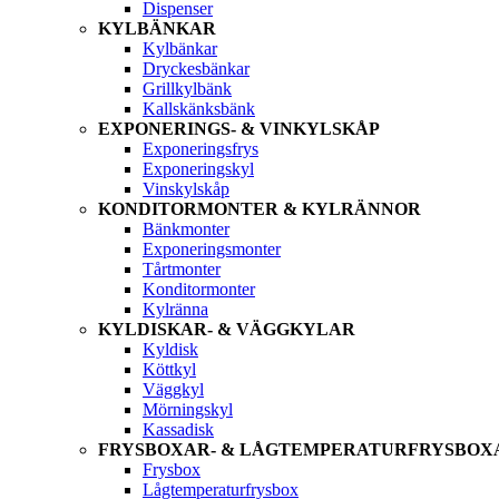
Dispenser
KYLBÄNKAR
Kylbänkar
Dryckesbänkar
Grillkylbänk
Kallskänksbänk
EXPONERINGS- & VINKYLSKÅP
Exponeringsfrys
Exponeringskyl
Vinskylskåp
KONDITORMONTER & KYLRÄNNOR
Bänkmonter
Exponeringsmonter
Tårtmonter
Konditormonter
Kylränna
KYLDISKAR- & VÄGGKYLAR
Kyldisk
Köttkyl
Väggkyl
Mörningskyl
Kassadisk
FRYSBOXAR- & LÅGTEMPERATURFRYSBOX
Frysbox
Lågtemperaturfrysbox