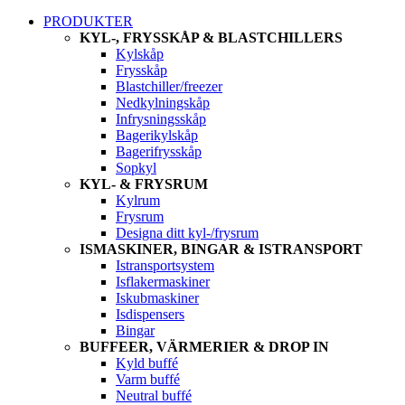
PRODUKTER
KYL-, FRYSSKÅP & BLASTCHILLERS
Kylskåp
Frysskåp
Blastchiller/freezer
Nedkylningskåp
Infrysningsskåp
Bagerikylskåp
Bagerifrysskåp
Sopkyl
KYL- & FRYSRUM
Kylrum
Frysrum
Designa ditt kyl-/frysrum
ISMASKINER, BINGAR & ISTRANSPORT
Istransportsystem
Isflakermaskiner
Iskubmaskiner
Isdispensers
Bingar
BUFFEER, VÄRMERIER & DROP IN
Kyld buffé
Varm buffé
Neutral buffé