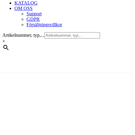
KATALOG
OM OSS
Support
GDPR
Försäljningsvillkor
Artikelnummer, typ,...
×