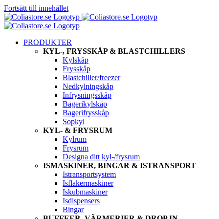
Fortsätt till innehållet
PRODUKTER
KYL-, FRYSSKÅP & BLASTCHILLERS
Kylskåp
Frysskåp
Blastchiller/freezer
Nedkylningskåp
Infrysningsskåp
Bagerikylskåp
Bagerifrysskåp
Sopkyl
KYL- & FRYSRUM
Kylrum
Frysrum
Designa ditt kyl-/frysrum
ISMASKINER, BINGAR & ISTRANSPORT
Istransportsystem
Isflakermaskiner
Iskubmaskiner
Isdispensers
Bingar
BUFFEER, VÄRMERIER & DROP IN