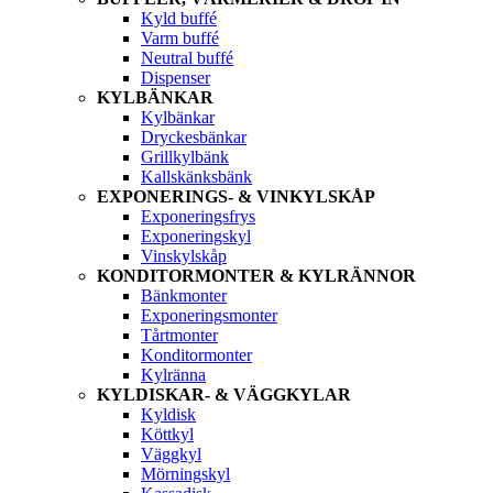
Kyld buffé
Varm buffé
Neutral buffé
Dispenser
KYLBÄNKAR
Kylbänkar
Dryckesbänkar
Grillkylbänk
Kallskänksbänk
EXPONERINGS- & VINKYLSKÅP
Exponeringsfrys
Exponeringskyl
Vinskylskåp
KONDITORMONTER & KYLRÄNNOR
Bänkmonter
Exponeringsmonter
Tårtmonter
Konditormonter
Kylränna
KYLDISKAR- & VÄGGKYLAR
Kyldisk
Köttkyl
Väggkyl
Mörningskyl