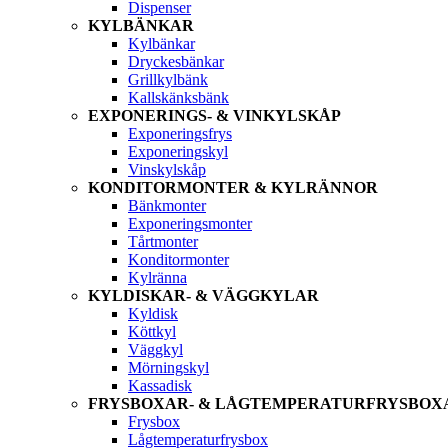
Dispenser
KYLBÄNKAR
Kylbänkar
Dryckesbänkar
Grillkylbänk
Kallskänksbänk
EXPONERINGS- & VINKYLSKÅP
Exponeringsfrys
Exponeringskyl
Vinskylskåp
KONDITORMONTER & KYLRÄNNOR
Bänkmonter
Exponeringsmonter
Tårtmonter
Konditormonter
Kylränna
KYLDISKAR- & VÄGGKYLAR
Kyldisk
Köttkyl
Väggkyl
Mörningskyl
Kassadisk
FRYSBOXAR- & LÅGTEMPERATURFRYSBOX
Frysbox
Lågtemperaturfrysbox