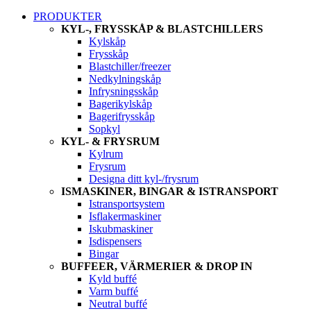
PRODUKTER
KYL-, FRYSSKÅP & BLASTCHILLERS
Kylskåp
Frysskåp
Blastchiller/freezer
Nedkylningskåp
Infrysningsskåp
Bagerikylskåp
Bagerifrysskåp
Sopkyl
KYL- & FRYSRUM
Kylrum
Frysrum
Designa ditt kyl-/frysrum
ISMASKINER, BINGAR & ISTRANSPORT
Istransportsystem
Isflakermaskiner
Iskubmaskiner
Isdispensers
Bingar
BUFFEER, VÄRMERIER & DROP IN
Kyld buffé
Varm buffé
Neutral buffé